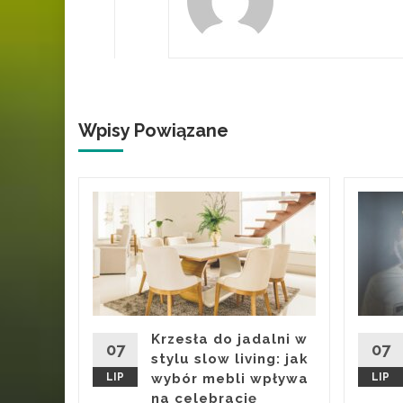
Wpisy Powiązane
a
nych
zie
 by
trasy i
Krzesła do jadalni w
07
07
sta po
stylu slow living: jak
LIP
wybór mebli wpływa
LIP
na celebrację