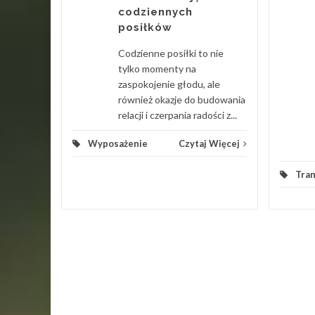
iczo
codziennych
ch Uznam
posiłków
tóre
urok po
Codzienne posiłki to nie
cne...
tylko momenty na
zaspokojenie głodu, ale
 Więcej
również okazje do budowania
relacji i czerpania radości z...
Wyposażenie
Czytaj Więcej
Tra