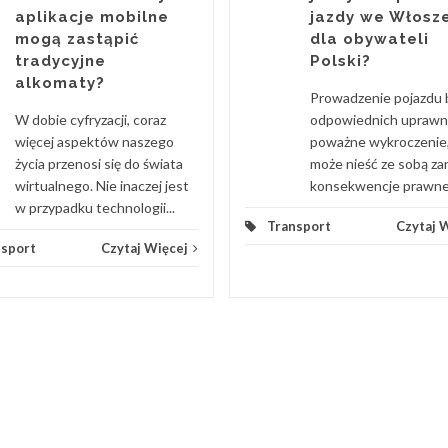
aplikacje mobilne
jazdy we Włosz
mogą zastąpić
dla obywateli
tradycyjne
Polski?
alkomaty?
Prowadzenie pojazdu 
W dobie cyfryzacji, coraz
odpowiednich uprawn
więcej aspektów naszego
poważne wykroczenie,
życia przenosi się do świata
może nieść ze sobą z
wirtualnego. Nie inaczej jest
konsekwencje prawne, j
w przypadku technologii...
Transport
Czytaj 
nsport
Czytaj Więcej