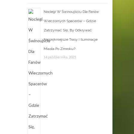
Noclegi W Świnoujściu Dla Fanów
Wieczornych Spacerów – Gdzie
Zatrzymać Się, By Odkrywać
Najpiękniejsze Trasy I Iluminacje
Miasta Po Zmroku?
14 października, 2025