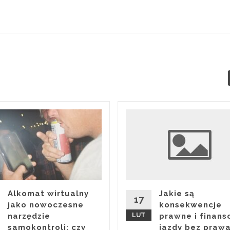
Alkomat wirtualny
Jakie są
17
jako nowoczesne
konsekwencje
narzędzie
LUT
prawne i finan
samokontroli: czy
jazdy bez praw