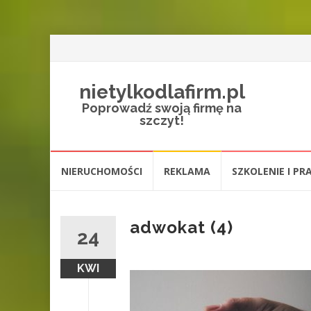
nietylkodlafirm.pl
Poprowadź swoją firmę na
szczyt!
Przejdź
NIERUCHOMOŚCI
REKLAMA
SZKOLENIE I PR
do
treści
adwokat (4)
24
KWI