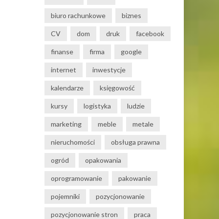
biuro rachunkowe
biznes
CV
dom
druk
facebook
finanse
firma
google
internet
inwestycje
kalendarze
księgowość
kursy
logistyka
ludzie
marketing
meble
metale
nieruchomości
obsługa prawna
ogród
opakowania
oprogramowanie
pakowanie
pojemniki
pozycjonowanie
pozycjonowanie stron
praca