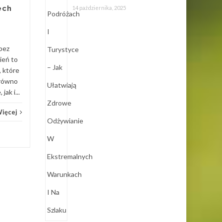
świata, wspinaczki górskie
ech
14 października, 2025
czy trekking w odległych
rejonach to aktywności,
które wymagają...
bez
Usługi
Czytaj Więcej
ień to
Usług
 które
arówno
ak i...
Więcej