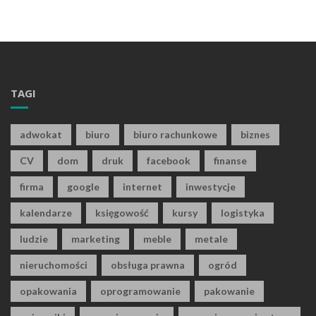
TAGI
adwokat
biuro
biuro rachunkowe
biznes
CV
dom
druk
facebook
finanse
firma
google
internet
inwestycje
kalendarze
księgowość
kursy
logistyka
ludzie
marketing
meble
metale
nieruchomości
obsługa prawna
ogród
opakowania
oprogramowanie
pakowanie