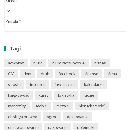
Tagi
adwokat
biuro
biuro rachunkowe
biznes
CV
dom
druk
facebook
finanse
firma
google
internet
inwestycje
kalendarze
księgowość
kursy
logistyka
ludzie
marketing
meble
metale
nieruchomości
obsługa prawna
ogród
opakowania
oprogramowanie
pakowanie
pojemniki