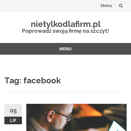
Menu
Przejdź
nietylkodlafirm.pl
do
Poprowadź swoją firmę na szczyt!
treści
MENU
Przejdź
do
treści
Tag:
facebook
05
LIP