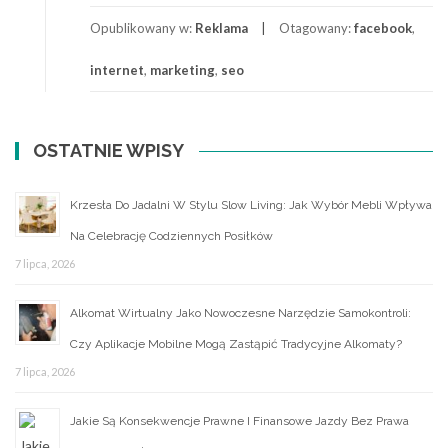
Jak
otworzyć
Opublikowany w:
Reklama
Otagowany:
facebook
,
sklep
internet
,
marketing
,
seo
internetowy?
OSTATNIE WPISY
Krzesła Do Jadalni W Stylu Slow Living: Jak Wybór Mebli Wpływa
Na Celebrację Codziennych Posiłków
7 lipca, 2026
Alkomat Wirtualny Jako Nowoczesne Narzędzie Samokontroli:
Czy Aplikacje Mobilne Mogą Zastąpić Tradycyjne Alkomaty?
7 lipca, 2026
Jakie Są Konsekwencje Prawne I Finansowe Jazdy Bez Prawa