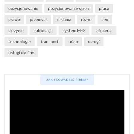
pozycjonowanie
pozycjonowanie stron
praca
prawo
przemysł
reklama
różne
seo
skrzynie
sublimacja
system MES
szkolenia
technologie
transport
urlop
usługi
usługi dla firm
JAK PROWADZIĆ FIRMĄ?