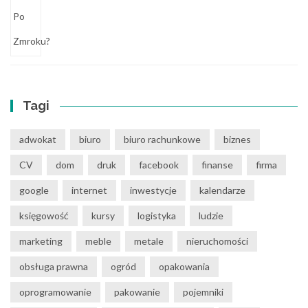
Tagi
adwokat
biuro
biuro rachunkowe
biznes
CV
dom
druk
facebook
finanse
firma
google
internet
inwestycje
kalendarze
księgowość
kursy
logistyka
ludzie
marketing
meble
metale
nieruchomości
obsługa prawna
ogród
opakowania
oprogramowanie
pakowanie
pojemniki