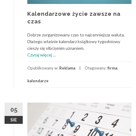
Kalendarzowe życie zawsze na
czas
Dobrze zorganizowany czas to najcenniejsza waluta.
Dlatego właśnie kalendarz książkowy tygodniowy
cieszy się olbrzymim uznaniem.
o
Czytaj więcej
…
Kalendarzowe
życie
Opublikowany w:
Reklama
Otagowany:
firma
,
zawsze
kalendarze
na
czas
05
SIE