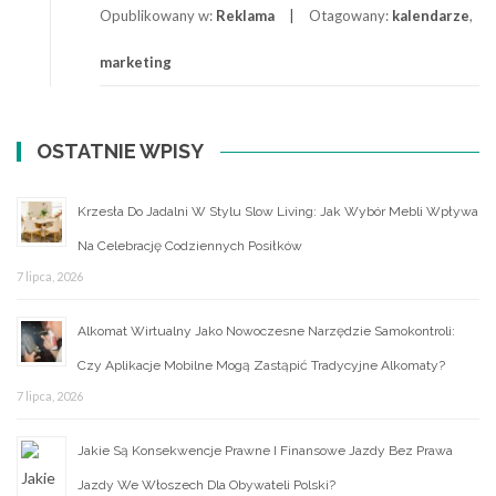
stosowania
Opublikowany w:
Reklama
Otagowany:
kalendarze
,
kalendarzy
marketing
reklamowych
OSTATNIE WPISY
Krzesła Do Jadalni W Stylu Slow Living: Jak Wybór Mebli Wpływa
Na Celebrację Codziennych Posiłków
7 lipca, 2026
Alkomat Wirtualny Jako Nowoczesne Narzędzie Samokontroli:
Czy Aplikacje Mobilne Mogą Zastąpić Tradycyjne Alkomaty?
7 lipca, 2026
Jakie Są Konsekwencje Prawne I Finansowe Jazdy Bez Prawa
Jazdy We Włoszech Dla Obywateli Polski?