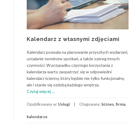
Kalendarz z własnymi zdjęciami
Kalendarz pozwala na planowanie przyszłych wydarzeń,
ustalanie terminów spotkań, a także szereg innych
czynności. W przypadku częstego korzystania z
kalendarza warto zaopatrzyć się w odpowiedni
kalendarz ścienny, który będzie nie tylko funkcjonalny,
ale i stanie się ozdobą każdego wnętrza.
o
Czytaj więcej
…
Kalendarz
z
Opublikowany w:
Usługi
Otagowany:
biznes
,
firma
,
własnymi
kalendarze
zdjęciami