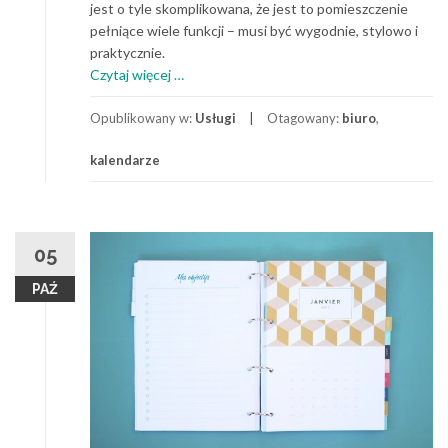
jest o tyle skomplikowana, że jest to pomieszczenie
pełniące wiele funkcji – musi być wygodnie, stylowo i
praktycznie.
o
Czytaj więcej
…
Ciekawy
pomysł
Opublikowany w:
Usługi
Otagowany:
biuro
,
na
kalendarze
aranżację
ściany
–
kalendarz
05
PAŹ