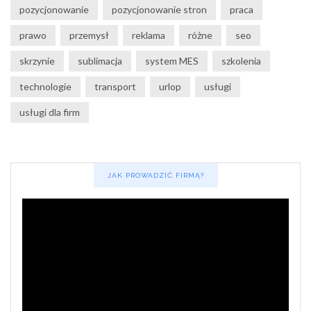
pozycjonowanie
pozycjonowanie stron
praca
prawo
przemysł
reklama
różne
seo
skrzynie
sublimacja
system MES
szkolenia
technologie
transport
urlop
usługi
usługi dla firm
JAK PROWADZIĆ FIRMĄ?