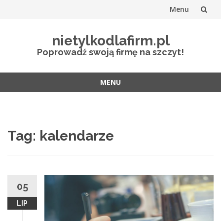
Menu
Przejdź
nietylkodlafirm.pl
do
Poprowadź swoją firmę na szczyt!
treści
MENU
Przejdź
do
treści
Tag:
kalendarze
05
LIP