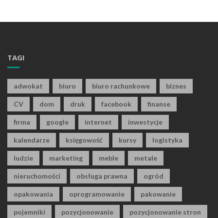
TAGI
adwokat
biuro
biuro rachunkowe
biznes
CV
dom
druk
facebook
finanse
firma
google
internet
inwestycje
kalendarze
księgowość
kursy
logistyka
ludzie
marketing
meble
metale
nieruchomości
obsługa prawna
ogród
opakowania
oprogramowanie
pakowanie
pojemniki
pozycjonowanie
pozycjonowanie stron