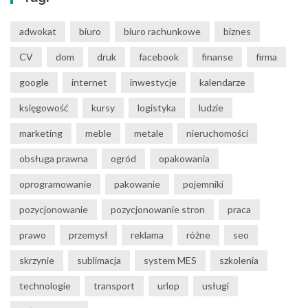
adwokat
biuro
biuro rachunkowe
biznes
CV
dom
druk
facebook
finanse
firma
google
internet
inwestycje
kalendarze
księgowość
kursy
logistyka
ludzie
marketing
meble
metale
nieruchomości
obsługa prawna
ogród
opakowania
oprogramowanie
pakowanie
pojemniki
pozycjonowanie
pozycjonowanie stron
praca
prawo
przemysł
reklama
różne
seo
skrzynie
sublimacja
system MES
szkolenia
technologie
transport
urlop
usługi