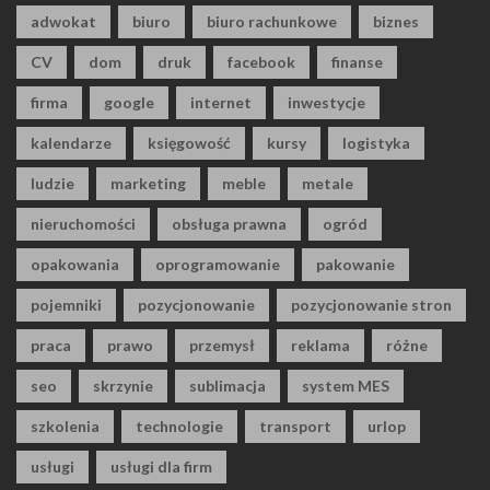
adwokat
biuro
biuro rachunkowe
biznes
CV
dom
druk
facebook
finanse
firma
google
internet
inwestycje
kalendarze
księgowość
kursy
logistyka
ludzie
marketing
meble
metale
nieruchomości
obsługa prawna
ogród
opakowania
oprogramowanie
pakowanie
pojemniki
pozycjonowanie
pozycjonowanie stron
praca
prawo
przemysł
reklama
różne
seo
skrzynie
sublimacja
system MES
szkolenia
technologie
transport
urlop
usługi
usługi dla firm