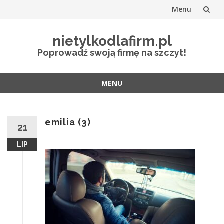
Menu
Przejdź
nietylkodlafirm.pl
do
Poprowadź swoją firmę na szczyt!
treści
MENU
Przejdź
do
treści
emilia (3)
21
LIP