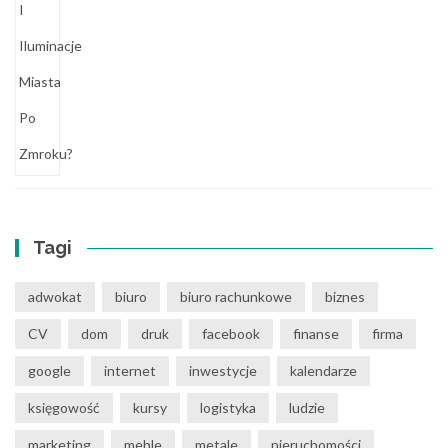
Tagi
adwokat
biuro
biuro rachunkowe
biznes
CV
dom
druk
facebook
finanse
firma
google
internet
inwestycje
kalendarze
księgowość
kursy
logistyka
ludzie
marketing
meble
metale
nieruchomości