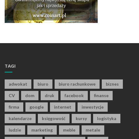
TAGI
adwokat
biuro
biuro rachunkowe
biznes
CV
dom
druk
facebook
finanse
firma
google
internet
inwestycje
kalendarze
księgowość
kursy
logistyka
ludzie
marketing
meble
metale