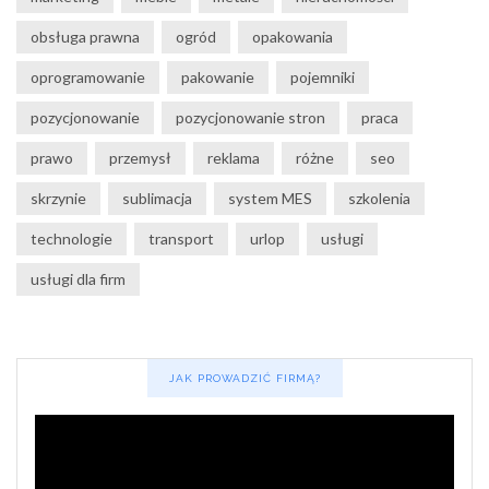
obsługa prawna
ogród
opakowania
oprogramowanie
pakowanie
pojemniki
pozycjonowanie
pozycjonowanie stron
praca
prawo
przemysł
reklama
różne
seo
skrzynie
sublimacja
system MES
szkolenia
technologie
transport
urlop
usługi
usługi dla firm
JAK PROWADZIĆ FIRMĄ?