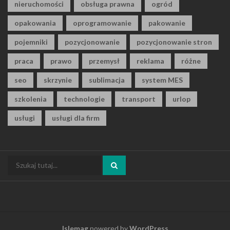
nieruchomości
obsługa prawna
ogród
opakowania
oprogramowanie
pakowanie
pojemniki
pozycjonowanie
pozycjonowanie stron
praca
prawo
przemysł
reklama
różne
seo
skrzynie
sublimacja
system MES
szkolenia
technologie
transport
urlop
usługi
usługi dla firm
Szukaj:
Islemag
powered by
WordPress