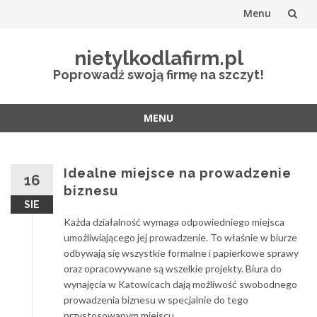
Menu
Przejdź
nietylkodlafirm.pl
do
Poprowadź swoją firmę na szczyt!
treści
MENU
Przejdź
do
treści
Idealne miejsce na prowadzenie
16
biznesu
SIE
Każda działalność wymaga odpowiedniego miejsca
umożliwiającego jej prowadzenie. To właśnie w biurze
odbywają się wszystkie formalne i papierkowe sprawy
oraz opracowywane są wszelkie projekty. Biura do
wynajęcia w Katowicach dają możliwość swobodnego
prowadzenia biznesu w specjalnie do tego
przystosowanym miejscu.