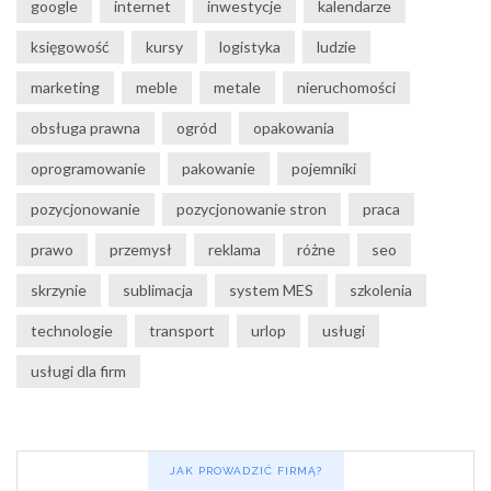
google
internet
inwestycje
kalendarze
księgowość
kursy
logistyka
ludzie
marketing
meble
metale
nieruchomości
obsługa prawna
ogród
opakowania
oprogramowanie
pakowanie
pojemniki
pozycjonowanie
pozycjonowanie stron
praca
prawo
przemysł
reklama
różne
seo
skrzynie
sublimacja
system MES
szkolenia
technologie
transport
urlop
usługi
usługi dla firm
JAK PROWADZIĆ FIRMĄ?