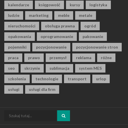
kalendarze
księgowość
kursy
logistyka
ludzie
marketing
meble
metale
nieruchomości
obsługa prawna
ogród
opakowania
oprogramowanie
pakowanie
pojemniki
pozycjonowanie
pozycjonowanie stron
praca
prawo
przemysł
reklama
różne
seo
skrzynie
sublimacja
system MES
szkolenia
technologie
transport
urlop
usługi
usługi dla firm
Szukaj: