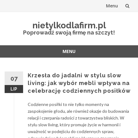
Menu
Przejdź
nietylkodlafirm.pl
do
Poprowadź swoją firmę na szczyt!
treści
MENU
Przejdź
do
treści
Krzesła do jadalni w stylu slow
07
living: jak wybór mebli wpływa na
LIP
celebrację codziennych posiłków
Codzienne posiłki to nie tylko momenty na
zaspokojenie głodu, ale również okazje do budowania
relacji i czerpania radości z towarzystwa bliskich. W
stylu slow living, który promuje życie w harmonii i
uważność w podejściu do codziennych spraw,