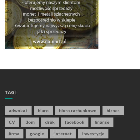
TAGI
adwokat
biuro
biuro rachunkowe
biznes
CV
dom
druk
facebook
finanse
firma
google
internet
inwestycje