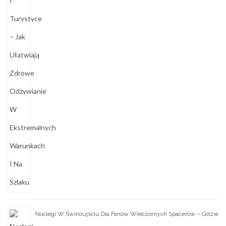
Noclegi W Świnoujściu Dla Fanów Wieczornych Spacerów – Gdzie