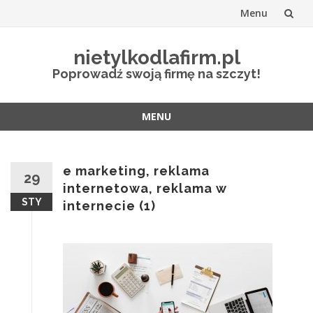
Menu
Przejdź
nietylkodlafirm.pl
do
Poprowadź swoją firmę na szczyt!
treści
MENU
Przejdź
do
treści
e marketing, reklama
29
internetowa, reklama w
STY
internecie (1)