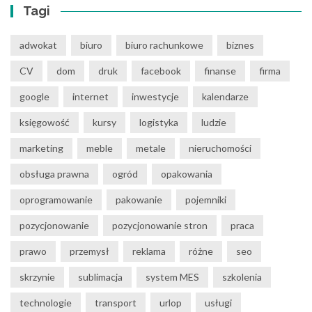
Tagi
adwokat
biuro
biuro rachunkowe
biznes
CV
dom
druk
facebook
finanse
firma
google
internet
inwestycje
kalendarze
księgowość
kursy
logistyka
ludzie
marketing
meble
metale
nieruchomości
obsługa prawna
ogród
opakowania
oprogramowanie
pakowanie
pojemniki
pozycjonowanie
pozycjonowanie stron
praca
prawo
przemysł
reklama
różne
seo
skrzynie
sublimacja
system MES
szkolenia
technologie
transport
urlop
usługi