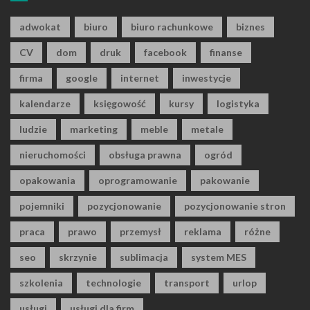
adwokat
biuro
biuro rachunkowe
biznes
CV
dom
druk
facebook
finanse
firma
google
internet
inwestycje
kalendarze
księgowość
kursy
logistyka
ludzie
marketing
meble
metale
nieruchomości
obsługa prawna
ogród
opakowania
oprogramowanie
pakowanie
pojemniki
pozycjonowanie
pozycjonowanie stron
praca
prawo
przemysł
reklama
różne
seo
skrzynie
sublimacja
system MES
szkolenia
technologie
transport
urlop
usługi
usługi dla firm