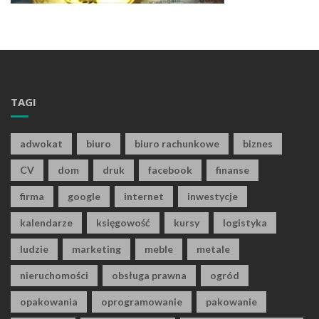
TAGI
adwokat
biuro
biuro rachunkowe
biznes
CV
dom
druk
facebook
finanse
firma
google
internet
inwestycje
kalendarze
księgowość
kursy
logistyka
ludzie
marketing
meble
metale
nieruchomości
obsługa prawna
ogród
opakowania
oprogramowanie
pakowanie