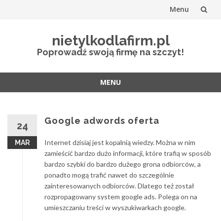
Menu
Przejdź
nietylkodlafirm.pl
do
Poprowadź swoją firmę na szczyt!
treści
MENU
Przejdź
do
treści
Google adwords oferta
24
Internet dzisiaj jest kopalnią wiedzy. Można w nim
MAR
zamieścić bardzo dużo informacji, które trafią w sposób
bardzo szybki do bardzo dużego grona odbiorców, a
ponadto mogą trafić nawet do szczególnie
zainteresowanych odbiorców. Dlatego też został
rozpropagowany system google ads. Polega on na
umieszczaniu treści w wyszukiwarkach google.