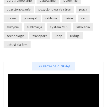
oprogramowanie
pakowanie
pojemniki
pozycjonowanie
pozycjonowanie stron
praca
prawo
przemysł
reklama
różne
seo
skrzynie
sublimacja
system MES
szkolenia
technologie
transport
urlop
usługi
usługi dla firm
JAK PROWADZIĆ FIRMĄ?