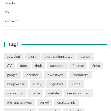
Tagi
adwokat
biuro
biuro rachunkowe
biznes
CV
dom
druk
facebook
finanse
firma
google
internet
inwestycje
kalendarze
księgowość
kursy
logistyka
ludzie
marketing
meble
metale
nieruchomości
obsługa prawna
ogród
opakowania