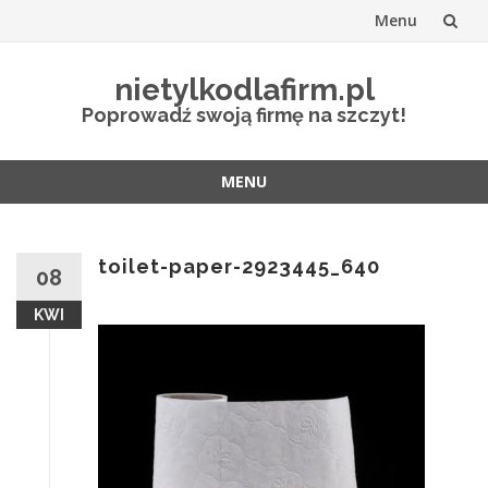
Menu
Przejdź
nietylkodlafirm.pl
do
Poprowadź swoją firmę na szczyt!
treści
MENU
Przejdź
do
treści
toilet-paper-2923445_640
08
KWI