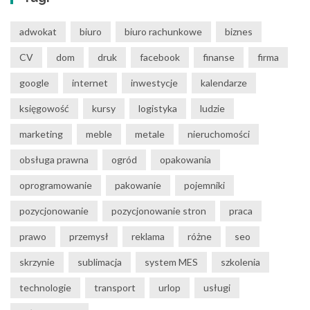
adwokat
biuro
biuro rachunkowe
biznes
CV
dom
druk
facebook
finanse
firma
google
internet
inwestycje
kalendarze
księgowość
kursy
logistyka
ludzie
marketing
meble
metale
nieruchomości
obsługa prawna
ogród
opakowania
oprogramowanie
pakowanie
pojemniki
pozycjonowanie
pozycjonowanie stron
praca
prawo
przemysł
reklama
różne
seo
skrzynie
sublimacja
system MES
szkolenia
technologie
transport
urlop
usługi