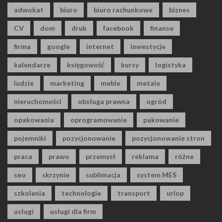
adwokat
biuro
biuro rachunkowe
biznes
CV
dom
druk
facebook
finanse
firma
google
internet
inwestycje
kalendarze
księgowość
kursy
logistyka
ludzie
marketing
meble
metale
nieruchomości
obsługa prawna
ogród
opakowania
oprogramowanie
pakowanie
pojemniki
pozycjonowanie
pozycjonowanie stron
praca
prawo
przemysł
reklama
różne
seo
skrzynie
sublimacja
system MES
szkolenia
technologie
transport
urlop
usługi
usługi dla firm