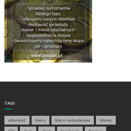
TAGI
adwokat
biuro
biuro rachunkowe
biznes
CV
dom
druk
facebook
finanse