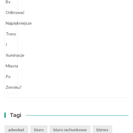
Tagi
adwokat
biuro
biuro rachunkowe
biznes