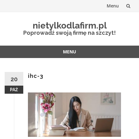
Menu
Przejdź
nietylkodlafirm.pl
do
Poprowadź swoją firmę na szczyt!
treści
MENU
Przejdź
do
treści
ihc-3
20
PAŹ