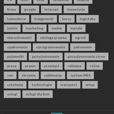
firma
google
internet
inwestycje
kalendarze
księgowość
kursy
logistyka
ludzie
marketing
meble
metale
nieruchomości
obsługa prawna
ogród
opakowania
oprogramowanie
pakowanie
pojemniki
pozycjonowanie
pozycjonowanie stron
praca
prawo
przemysł
reklama
różne
seo
skrzynie
sublimacja
system MES
szkolenia
technologie
transport
urlop
usługi
usługi dla firm