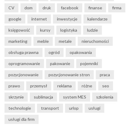
CV
dom
druk
facebook
finanse
firma
google
internet
inwestycje
kalendarze
księgowość
kursy
logistyka
ludzie
marketing
meble
metale
nieruchomości
obsługa prawna
ogród
opakowania
oprogramowanie
pakowanie
pojemniki
pozycjonowanie
pozycjonowanie stron
praca
prawo
przemysł
reklama
różne
seo
skrzynie
sublimacja
system MES
szkolenia
technologie
transport
urlop
usługi
usługi dla firm