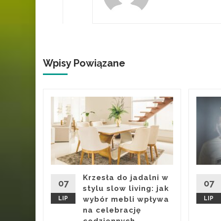
Wpisy Powiązane
a
nych
zie
 by
trasy i
Krzesła do jadalni w
07
07
sta po
stylu slow living: jak
LIP
wybór mebli wpływa
LIP
na celebrację
iczo
codziennych