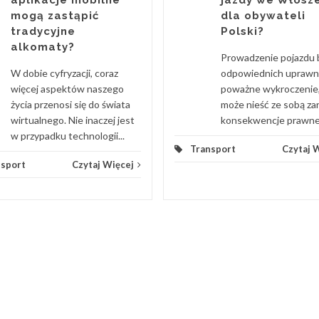
jazdy we Włosz
mogą zastąpić
dla obywateli
tradycyjne
Polski?
alkomaty?
Prowadzenie pojazdu 
W dobie cyfryzacji, coraz
odpowiednich uprawn
więcej aspektów naszego
poważne wykroczenie,
życia przenosi się do świata
może nieść ze sobą z
wirtualnego. Nie inaczej jest
konsekwencje prawne, j
w przypadku technologii...
Transport
Czytaj 
nsport
Czytaj Więcej