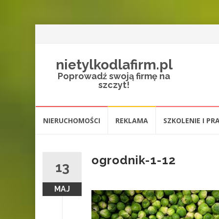
nietylkodlafirm.pl
Poprowadź swoją firmę na
szczyt!
Przejdź
NIERUCHOMOŚCI
REKLAMA
SZKOLENIE I PR
do
treści
ogrodnik-1-12
13
MAJ