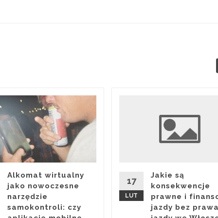
Alkomat wirtualny
Jakie są
17
jako nowoczesne
konsekwencje
narzędzie
LUT
prawne i finan
samokontroli: czy
jazdy bez praw
aplikacje mobilne