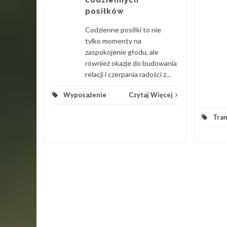
ch Uznam
posiłków
tóre
urok po
Codzienne posiłki to nie
cne...
tylko momenty na
zaspokojenie głodu, ale
 Więcej
również okazje do budowania
relacji i czerpania radości z...
Wyposażenie
Czytaj Więcej
Tra