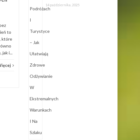
ech
czy trekking w odległych
14 października, 2025
rejonach to aktywności,
które wymagają...
bez
Usługi
Czytaj Więcej
ień to
Usług
 które
arówno
ak i...
Więcej