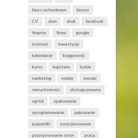
biuro rachunkowe
biznes
CV
dom
druk
facebook
finanse
firma
google
internet
inwestycje
kalendarze
księgowość
kursy
logistyka
ludzie
marketing
meble
metale
nieruchomości
obsługa prawna
ogród
opakowania
oprogramowanie
pakowanie
pojemniki
pozycjonowanie
pozycjonowanie stron
praca