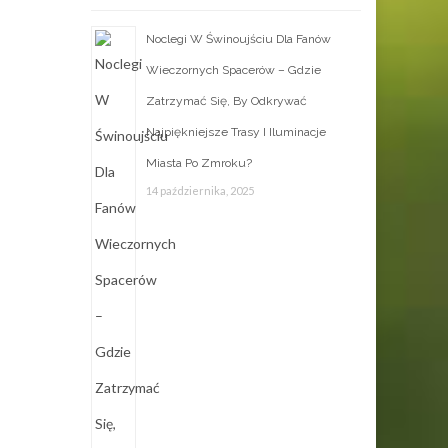
Noclegi W Świnoujściu Dla Fanów
Wieczornych Spacerów – Gdzie
Zatrzymać Się, By Odkrywać
Najpiękniejsze Trasy I Iluminacje
Miasta Po Zmroku?
14 października, 2025