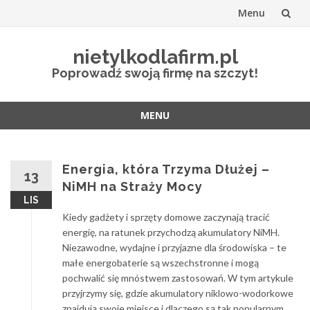
Menu
Przejdź
nietylkodlafirm.pl
do
Poprowadź swoją firmę na szczyt!
treści
MENU
Przejdź
do
treści
Energia, która Trzyma Dłużej –
13
NiMH na Straży Mocy
LIS
Kiedy gadżety i sprzęty domowe zaczynają tracić
energię, na ratunek przychodzą akumulatory NiMH.
Niezawodne, wydajne i przyjazne dla środowiska – te
małe energobaterie są wszechstronne i mogą
pochwalić się mnóstwem zastosowań. W tym artykule
przyjrzymy się, gdzie akumulatory niklowo-wodorkowe
znajdują swoje miejsce i dlaczego są tak popularnym