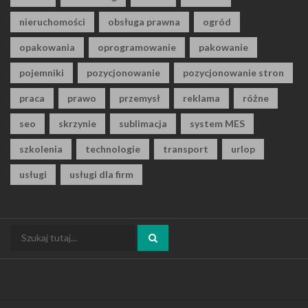
nieruchomości
obsługa prawna
ogród
opakowania
oprogramowanie
pakowanie
pojemniki
pozycjonowanie
pozycjonowanie stron
praca
prawo
przemysł
reklama
różne
seo
skrzynie
sublimacja
system MES
szkolenia
technologie
transport
urlop
usługi
usługi dla firm
Szukaj: