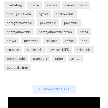
marketing
meble
metale
nieruchomości
obsługa prawna
ogród
opakowania
oprogramowanie
pakowanie
pojemniki
pozycjonowanie
pozycjonowanie stron
praca
prawo
przemysł
reklama
różne
seo
skrzynie
sublimacja
system MES
szkolenia
technologie
transport
urlop
usługi
usługi dla firm
JAK PROWADZIĆ FIRMĄ?