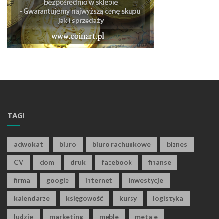
TAGI
adwokat
biuro
biuro rachunkowe
biznes
CV
dom
druk
facebook
finanse
firma
google
internet
inwestycje
kalendarze
księgowość
kursy
logistyka
ludzie
marketing
meble
metale