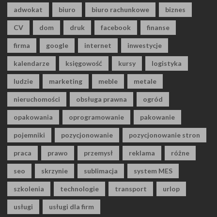
adwokat
biuro
biuro rachunkowe
biznes
CV
dom
druk
facebook
finanse
firma
google
internet
inwestycje
kalendarze
księgowość
kursy
logistyka
ludzie
marketing
meble
metale
nieruchomości
obsługa prawna
ogród
opakowania
oprogramowanie
pakowanie
pojemniki
pozycjonowanie
pozycjonowanie stron
praca
prawo
przemysł
reklama
różne
seo
skrzynie
sublimacja
system MES
szkolenia
technologie
transport
urlop
usługi
usługi dla firm