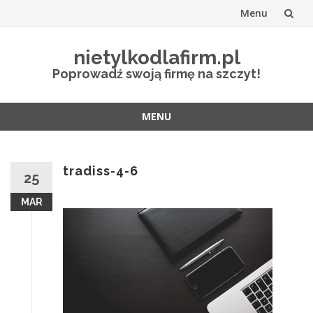
Menu
Przejdź
nietylkodlafirm.pl
do
Poprowadź swoją firmę na szczyt!
treści
MENU
Przejdź
do
treści
tradiss-4-6
25
MAR