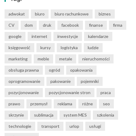
adwokat
biuro
biuro rachunkowe
biznes
CV
dom
druk
facebook
finanse
firma
google
internet
inwestycje
kalendarze
księgowość
kursy
logistyka
ludzie
marketing
meble
metale
nieruchomości
obsługa prawna
ogród
opakowania
oprogramowanie
pakowanie
pojemniki
pozycjonowanie
pozycjonowanie stron
praca
prawo
przemysł
reklama
różne
seo
skrzynie
sublimacja
system MES
szkolenia
technologie
transport
urlop
usługi