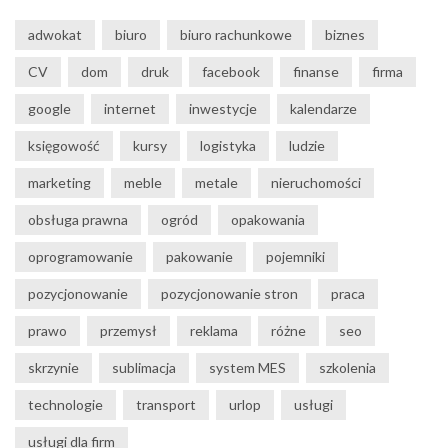
adwokat
biuro
biuro rachunkowe
biznes
CV
dom
druk
facebook
finanse
firma
google
internet
inwestycje
kalendarze
księgowość
kursy
logistyka
ludzie
marketing
meble
metale
nieruchomości
obsługa prawna
ogród
opakowania
oprogramowanie
pakowanie
pojemniki
pozycjonowanie
pozycjonowanie stron
praca
prawo
przemysł
reklama
różne
seo
skrzynie
sublimacja
system MES
szkolenia
technologie
transport
urlop
usługi
usługi dla firm