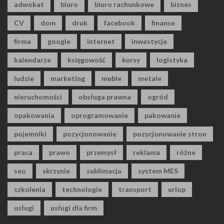
adwokat
biuro
biuro rachunkowe
biznes
CV
dom
druk
facebook
finanse
firma
google
internet
inwestycje
kalendarze
księgowość
kursy
logistyka
ludzie
marketing
meble
metale
nieruchomości
obsługa prawna
ogród
opakowania
oprogramowanie
pakowanie
pojemniki
pozycjonowanie
pozycjonowanie stron
praca
prawo
przemysł
reklama
różne
seo
skrzynie
sublimacja
system MES
szkolenia
technologie
transport
urlop
usługi
usługi dla firm