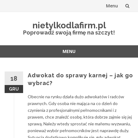
Menu
Przejdź
nietylkodlafirm.pl
do
Poprowadź swoją firmę na szczyt!
treści
MENU
Przejdź
do
treści
Adwokat do sprawy karnej – jak go
18
wybrać?
GRU
Obecnie na rynku działa dużo adwokatów i radców
prawnych. Gdy osoba nie mająca na co dzień do
czynienia z profesjonalnymi pełnomocnikami i z
prawem, chce znaleźć osobę, która dobrze zajmie się jej
sprawą. Należy wtedy sprostać nie małemu wyzwaniu,
ponieważ wybór pełnomocników jest naprawdę duży.
Sytuacja dodatkowo komplikuje się, gdy adwokat