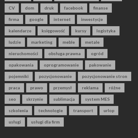
CV
dom
druk
facebook
finanse
firma
google
internet
inwestycje
kalendarze
księgowość
kursy
logistyka
ludzie
marketing
meble
metale
nieruchomości
obsługa prawna
ogród
opakowania
oprogramowanie
pakowanie
pojemniki
pozycjonowanie
pozycjonowanie stron
praca
prawo
przemysł
reklama
różne
seo
skrzynie
sublimacja
system MES
szkolenia
technologie
transport
urlop
usługi
usługi dla firm