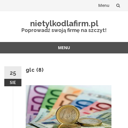
Menu
Przejdź
nietylkodlafirm.pl
do
Poprowadź swoją firmę na szczyt!
treści
MENU
Przejdź
do
treści
glc (8)
25
SIE