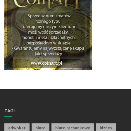
TAGI
adwokat
biuro
biuro rachunkowe
biznes