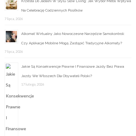
Krzesła Do Jadalni W Stylu Slow Living: Jak Wybór Mebli Wpływa
Na Celebrację Codziennych Posiłków
7 lipca, 2026
Alkomat Wirtualny Jako Nowoczesne Narzędzie Samokontroli:
Czy Aplikacje Mobilne Mogą Zastąpić Tradycyjne Alkomaty?
7 lipca, 2026
Jakie Są Konsekwencje Prawne I Finansowe Jazdy Bez Prawa
Jazdy We Włoszech Dla Obywateli Polski?
17 lutego, 2026