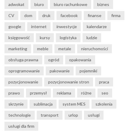
adwokat
biuro
biuro rachunkowe
biznes
CV
dom
druk
facebook
finanse
firma
google
internet
inwestycje
kalendarze
księgowość
kursy
logistyka
ludzie
marketing
meble
metale
nieruchomości
obsługa prawna
ogród
opakowania
oprogramowanie
pakowanie
pojemniki
pozycjonowanie
pozycjonowanie stron
praca
prawo
przemysł
reklama
różne
seo
skrzynie
sublimacja
system MES
szkolenia
technologie
transport
urlop
usługi
usługi dla firm