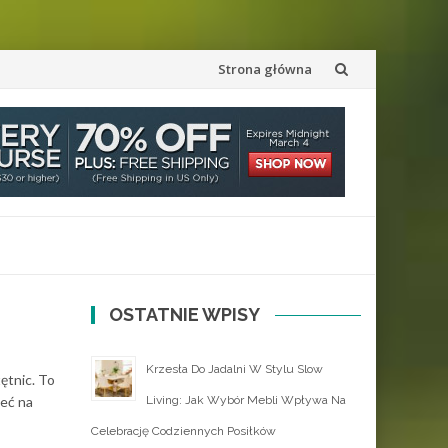
Przejdź
Strona główna
do
treści
OSTATNIE WPISY
Krzesła Do Jadalni W Stylu Slow
ętnic. To
ieć na
Living: Jak Wybór Mebli Wpływa Na
Celebrację Codziennych Posiłków