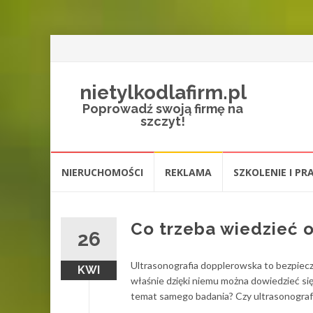
nietylkodlafirm.pl
Poprowadź swoją firmę na
szczyt!
Przejdź
NIERUCHOMOŚCI
REKLAMA
SZKOLENIE I PR
do
treści
Co trzeba wiedzieć o
26
Ultrasonografia dopplerowska to bezpieczn
KWI
właśnie dzięki niemu można dowiedzieć si
temat samego badania? Czy ultrasonograf