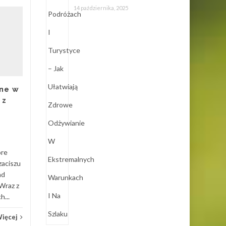
14 października, 2025
Testery narkotykowe
27
05
– jak działają i
LIS
dlaczego zyskują na
LIS
popularności?
Testery na narkotyki to
skuteczne narzędzia, które
ne w
pozwalają na szybkie
 z
wykrycie obecności
substancji psychoaktywnych
w organizmie....
Usługi
Czytaj Więcej
óre
Usług
zaciszu
ad
 Wraz z
...
Więcej