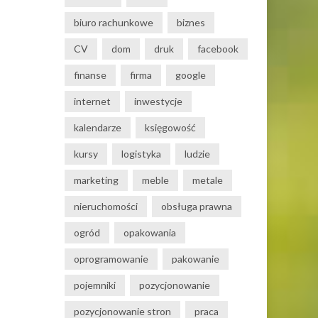
biuro rachunkowe
biznes
CV
dom
druk
facebook
finanse
firma
google
internet
inwestycje
kalendarze
księgowość
kursy
logistyka
ludzie
marketing
meble
metale
nieruchomości
obsługa prawna
ogród
opakowania
oprogramowanie
pakowanie
pojemniki
pozycjonowanie
pozycjonowanie stron
praca