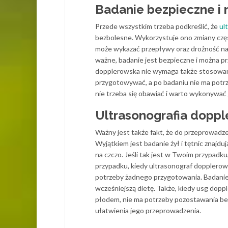
Badanie bezpieczne i 
Przede wszystkim trzeba podkreślić, że
ul
bezbolesne. Wykorzystuje ono zmiany częs
może wykazać przepływy oraz drożność na
ważne, badanie jest bezpieczne i można prz
dopplerowska nie wymaga także stosowania
przygotowywać, a po badaniu nie ma potrz
nie trzeba się obawiać i warto wykonywać j
Ultrasonografia doppl
Ważny jest także fakt, że do przeprowad
Wyjątkiem jest badanie żył i tętnic znajdu
na czczo. Jeśli tak jest w Twoim przypadk
przypadku, kiedy ultrasonograf dopplerow
potrzeby żadnego przygotowania. Badanie 
wcześniejszą dietę. Także, kiedy usg dop
płodem, nie ma potrzeby pozostawania bez
ułatwienia jego przeprowadzenia.