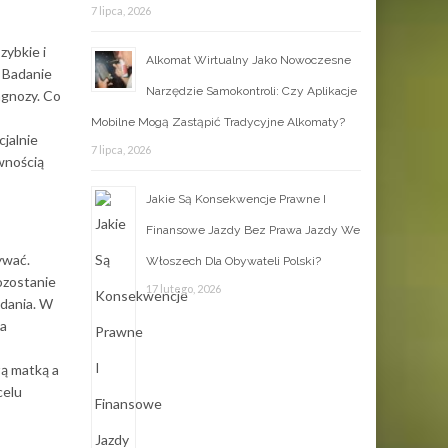
7 lipca, 2026
zybkie i
Alkomat Wirtualny Jako Nowoczesne
. Badanie
Narzędzie Samokontroli: Czy Aplikacje
agnozy. Co
Mobilne Mogą Zastąpić Tradycyjne Alkomaty?
jalnie
7 lipca, 2026
wnością
Jakie Są Konsekwencje Prawne I
Finansowe Jazdy Bez Prawa Jazdy We
ywać.
Włoszech Dla Obywateli Polski?
pozostanie
17 lutego, 2026
adania. W
ma
łą matką a
celu