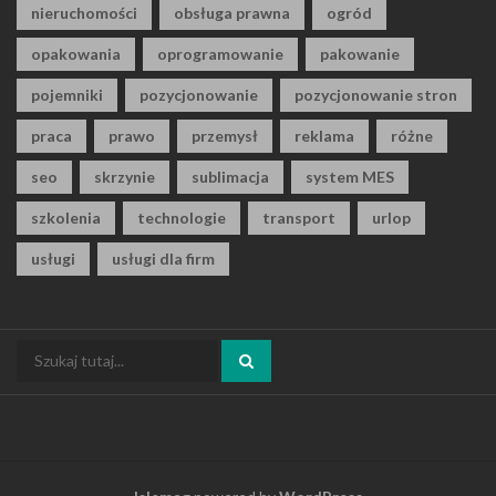
nieruchomości
obsługa prawna
ogród
opakowania
oprogramowanie
pakowanie
pojemniki
pozycjonowanie
pozycjonowanie stron
praca
prawo
przemysł
reklama
różne
seo
skrzynie
sublimacja
system MES
szkolenia
technologie
transport
urlop
usługi
usługi dla firm
Szukaj: