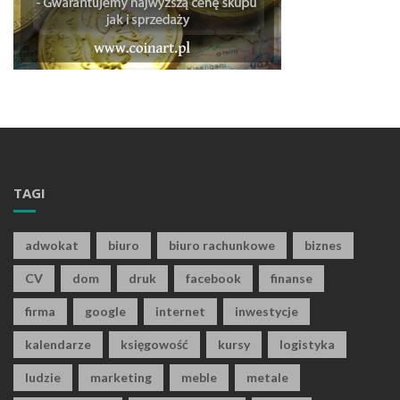
TAGI
adwokat
biuro
biuro rachunkowe
biznes
CV
dom
druk
facebook
finanse
firma
google
internet
inwestycje
kalendarze
księgowość
kursy
logistyka
ludzie
marketing
meble
metale