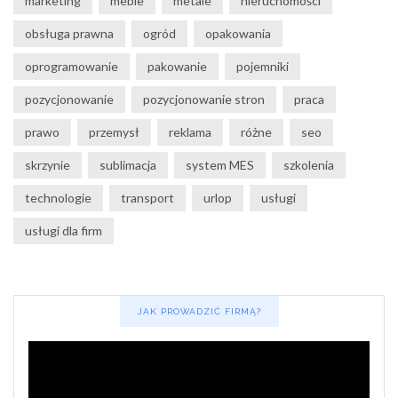
marketing
meble
metale
nieruchomości
obsługa prawna
ogród
opakowania
oprogramowanie
pakowanie
pojemniki
pozycjonowanie
pozycjonowanie stron
praca
prawo
przemysł
reklama
różne
seo
skrzynie
sublimacja
system MES
szkolenia
technologie
transport
urlop
usługi
usługi dla firm
JAK PROWADZIĆ FIRMĄ?