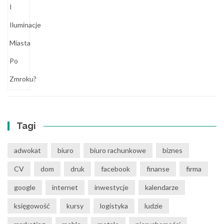
Tagi
adwokat
biuro
biuro rachunkowe
biznes
CV
dom
druk
facebook
finanse
firma
google
internet
inwestycje
kalendarze
księgowość
kursy
logistyka
ludzie