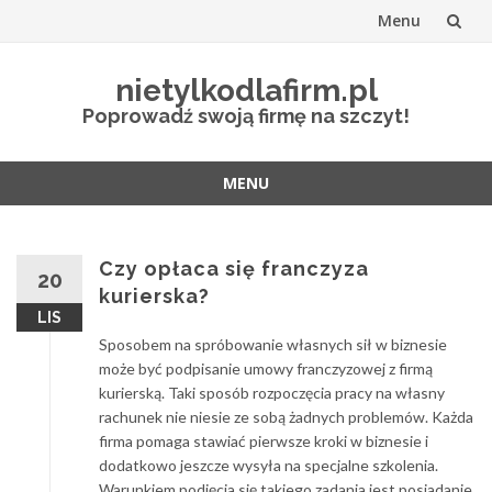
Menu
Przejdź
nietylkodlafirm.pl
do
Poprowadź swoją firmę na szczyt!
treści
MENU
Przejdź
do
treści
Czy opłaca się franczyza
20
kurierska?
LIS
Sposobem na spróbowanie własnych sił w biznesie
może być podpisanie umowy franczyzowej z firmą
kurierską. Taki sposób rozpoczęcia pracy na własny
rachunek nie niesie ze sobą żadnych problemów. Każda
firma pomaga stawiać pierwsze kroki w biznesie i
dodatkowo jeszcze wysyła na specjalne szkolenia.
Warunkiem podjęcia się takiego zadania jest posiadanie