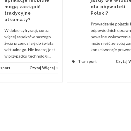
aplikacje mobilne
jazdy we Włosz
mogą zastąpić
dla obywateli
tradycyjne
Polski?
alkomaty?
Prowadzenie pojazdu 
W dobie cyfryzacji, coraz
odpowiednich uprawn
więcej aspektów naszego
poważne wykroczenie,
życia przenosi się do świata
może nieść ze sobą z
wirtualnego. Nie inaczej jest
konsekwencje prawne, j
w przypadku technologii...
Transport
Czytaj 
nsport
Czytaj Więcej