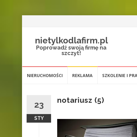
nietylkodlafirm.pl
Poprowadź swoją firmę na
szczyt!
Przejdź
NIERUCHOMOŚCI
REKLAMA
SZKOLENIE I PR
do
treści
notariusz (5)
23
STY