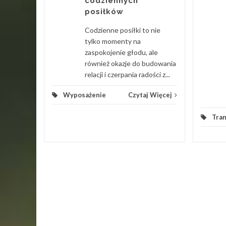
codziennych
ch Uznam
posiłków
tóre
urok po
Codzienne posiłki to nie
cne...
tylko momenty na
zaspokojenie głodu, ale
 Więcej
również okazje do budowania
relacji i czerpania radości z...
Wyposażenie
Czytaj Więcej
Tra