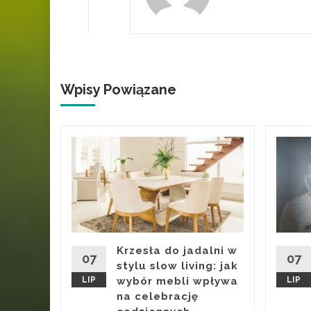
Wpisy Powiązane
a
nych
zie
 by
trasy i
Krzesła do jadalni w
07
07
sta po
stylu slow living: jak
LIP
wybór mebli wpływa
LIP
na celebrację
iczo