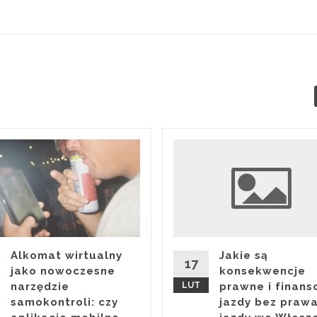
Alkomat wirtualny
Jakie są
17
jako nowoczesne
konsekwencje
narzędzie
LUT
prawne i finan
samokontroli: czy
jazdy bez praw