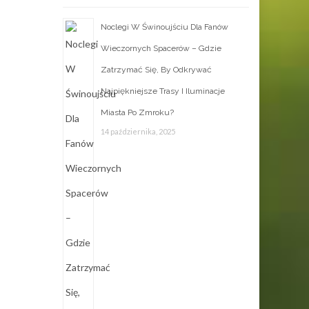
Noclegi W Świnoujściu Dla Fanów
Wieczornych Spacerów – Gdzie
Zatrzymać Się, By Odkrywać
Najpiękniejsze Trasy I Iluminacje
Miasta Po Zmroku?
14 października, 2025