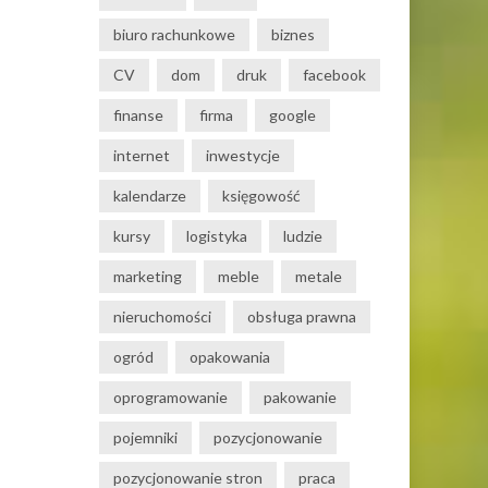
biuro rachunkowe
biznes
CV
dom
druk
facebook
finanse
firma
google
internet
inwestycje
kalendarze
księgowość
kursy
logistyka
ludzie
marketing
meble
metale
nieruchomości
obsługa prawna
ogród
opakowania
oprogramowanie
pakowanie
pojemniki
pozycjonowanie
pozycjonowanie stron
praca