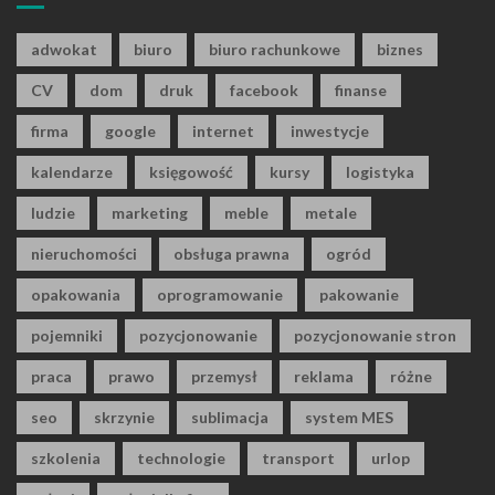
adwokat
biuro
biuro rachunkowe
biznes
CV
dom
druk
facebook
finanse
firma
google
internet
inwestycje
kalendarze
księgowość
kursy
logistyka
ludzie
marketing
meble
metale
nieruchomości
obsługa prawna
ogród
opakowania
oprogramowanie
pakowanie
pojemniki
pozycjonowanie
pozycjonowanie stron
praca
prawo
przemysł
reklama
różne
seo
skrzynie
sublimacja
system MES
szkolenia
technologie
transport
urlop