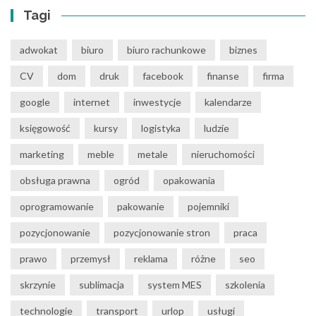
Tagi
adwokat
biuro
biuro rachunkowe
biznes
CV
dom
druk
facebook
finanse
firma
google
internet
inwestycje
kalendarze
księgowość
kursy
logistyka
ludzie
marketing
meble
metale
nieruchomości
obsługa prawna
ogród
opakowania
oprogramowanie
pakowanie
pojemniki
pozycjonowanie
pozycjonowanie stron
praca
prawo
przemysł
reklama
różne
seo
skrzynie
sublimacja
system MES
szkolenia
technologie
transport
urlop
usługi