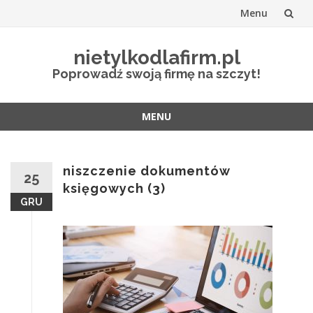
Menu
Przejdź
nietylkodlafirm.pl
do
Poprowadź swoją firmę na szczyt!
treści
MENU
Przejdź
do
treści
niszczenie dokumentów
25
księgowych (3)
GRU