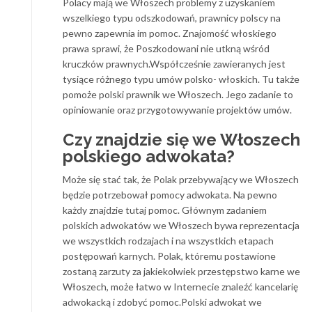
Polacy mają we Włoszech problemy z uzyskaniem
wszelkiego typu odszkodowań, prawnicy polscy na
pewno zapewnia im pomoc. Znajomość włoskiego
prawa sprawi, że Poszkodowani nie utkną wśród
kruczków prawnych.Współcześnie zawieranych jest
tysiące różnego typu umów polsko- włoskich. Tu także
pomoże polski prawnik we Włoszech. Jego zadanie to
opiniowanie oraz przygotowywanie projektów umów.
Czy znajdzie się we Włoszech
polskiego adwokata?
Może się stać tak, że Polak przebywający we Włoszech
będzie potrzebował pomocy adwokata. Na pewno
każdy znajdzie tutaj pomoc. Głównym zadaniem
polskich adwokatów we Włoszech bywa reprezentacja
we wszystkich rodzajach i na wszystkich etapach
postępowań karnych. Polak, któremu postawione
zostaną zarzuty za jakiekolwiek przestępstwo karne we
Włoszech, może łatwo w Internecie znaleźć kancelarię
adwokacką i zdobyć pomoc.Polski adwokat we