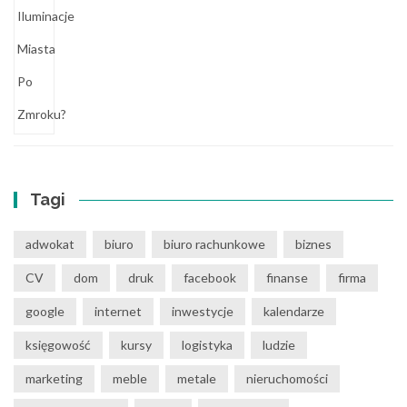
Tagi
adwokat
biuro
biuro rachunkowe
biznes
CV
dom
druk
facebook
finanse
firma
google
internet
inwestycje
kalendarze
księgowość
kursy
logistyka
ludzie
marketing
meble
metale
nieruchomości