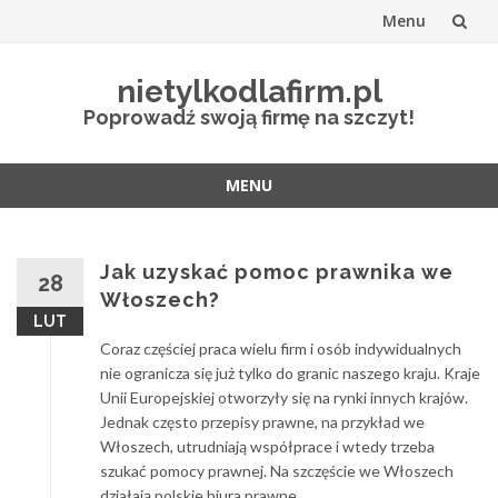
Menu
Przejdź
nietylkodlafirm.pl
do
Poprowadź swoją firmę na szczyt!
treści
MENU
Przejdź
do
treści
Jak uzyskać pomoc prawnika we
28
Włoszech?
LUT
Coraz częściej praca wielu firm i osób indywidualnych
nie ogranicza się już tylko do granic naszego kraju. Kraje
Unii Europejskiej otworzyły się na rynki innych krajów.
Jednak często przepisy prawne, na przykład we
Włoszech, utrudniają współprace i wtedy trzeba
szukać pomocy prawnej. Na szczęście we Włoszech
działają polskie biura prawne.