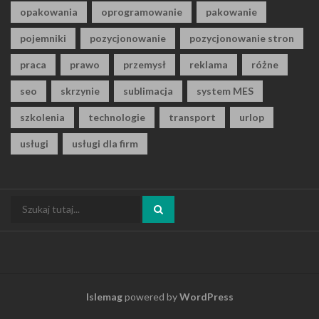
opakowania
oprogramowanie
pakowanie
pojemniki
pozycjonowanie
pozycjonowanie stron
praca
prawo
przemysł
reklama
różne
seo
skrzynie
sublimacja
system MES
szkolenia
technologie
transport
urlop
usługi
usługi dla firm
Szukaj:
Islemag
powered by
WordPress