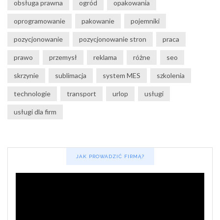
obsługa prawna
ogród
opakowania
oprogramowanie
pakowanie
pojemniki
pozycjonowanie
pozycjonowanie stron
praca
prawo
przemysł
reklama
różne
seo
skrzynie
sublimacja
system MES
szkolenia
technologie
transport
urlop
usługi
usługi dla firm
JAK PROWADZIĆ FIRMĄ?