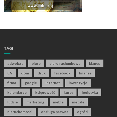
TAGI
adwokat
biuro
biuro rachunkowe
biznes
CV
dom
druk
facebook
finanse
firma
google
internet
inwestycje
kalendarze
księgowość
kursy
logistyka
ludzie
marketing
meble
metale
nieruchomości
obsługa prawna
ogród