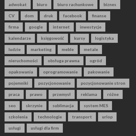
adwokat
biuro
biuro rachunkowe
biznes
CV
dom
druk
facebook
finanse
firma
google
internet
inwestycje
kalendarze
księgowość
kursy
logistyka
ludzie
marketing
meble
metale
nieruchomości
obsługa prawna
ogród
opakowania
oprogramowanie
pakowanie
pojemniki
pozycjonowanie
pozycjonowanie stron
praca
prawo
przemysł
reklama
różne
seo
skrzynie
sublimacja
system MES
szkolenia
technologie
transport
urlop
usługi
usługi dla firm