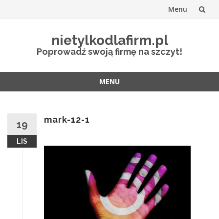
Menu
Przejdź
nietylkodlafirm.pl
do
Poprowadź swoją firmę na szczyt!
treści
MENU
Przejdź
do
treści
mark-12-1
19
LIS