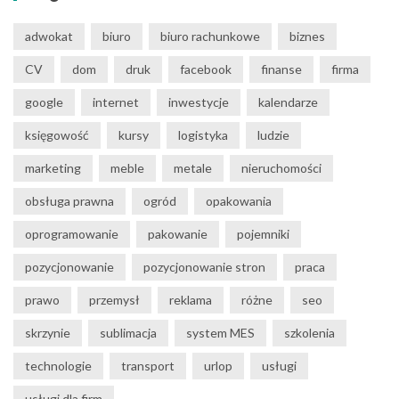
adwokat
biuro
biuro rachunkowe
biznes
CV
dom
druk
facebook
finanse
firma
google
internet
inwestycje
kalendarze
księgowość
kursy
logistyka
ludzie
marketing
meble
metale
nieruchomości
obsługa prawna
ogród
opakowania
oprogramowanie
pakowanie
pojemniki
pozycjonowanie
pozycjonowanie stron
praca
prawo
przemysł
reklama
różne
seo
skrzynie
sublimacja
system MES
szkolenia
technologie
transport
urlop
usługi
usługi dla firm