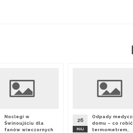
Noclegi w
Odpady medycz
26
Świnoujściu dla
domu – co robić
fanów wieczornych
MAJ
termometrem,