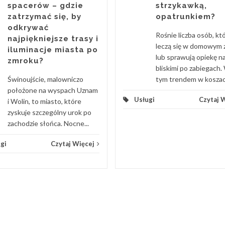
spacerów – gdzie
strzykawką,
zatrzymać się, by
opatrunkiem?
odkrywać
Rośnie liczba osób, kt
najpiękniejsze trasy i
leczą się w domowym 
iluminacje miasta po
lub sprawują opiekę n
zmroku?
bliskimi po zabiegach.
Świnoujście, malowniczo
tym trendem w koszach
położone na wyspach Uznam
Usługi
Czytaj 
i Wolin, to miasto, które
zyskuje szczególny urok po
zachodzie słońca. Nocne...
gi
Czytaj Więcej