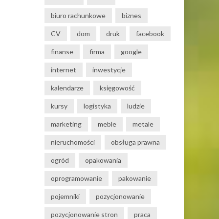
biuro rachunkowe
biznes
CV
dom
druk
facebook
finanse
firma
google
internet
inwestycje
kalendarze
księgowość
kursy
logistyka
ludzie
marketing
meble
metale
nieruchomości
obsługa prawna
ogród
opakowania
oprogramowanie
pakowanie
pojemniki
pozycjonowanie
pozycjonowanie stron
praca