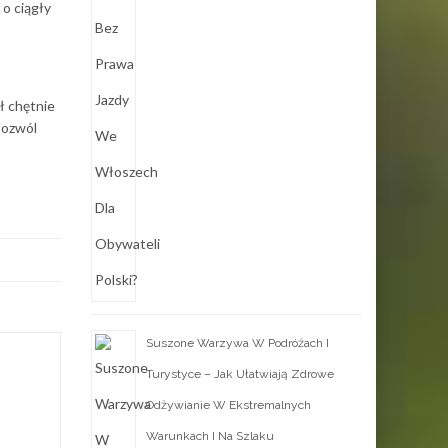
 o ciągły
ł chętnie
pozwól
Suszone Warzywa W Podróżach I
Turystyce – Jak Ułatwiają Zdrowe
Odżywianie W Ekstremalnych
Warunkach I Na Szlaku