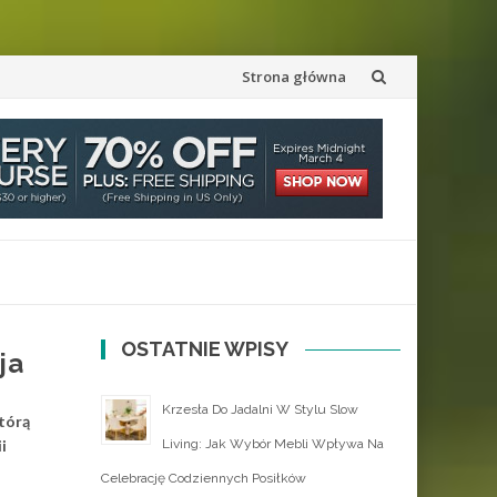
Przejdź
Strona główna
do
treści
OSTATNIE WPISY
ja
Krzesła Do Jadalni W Stylu Slow
tórą
i
Living: Jak Wybór Mebli Wpływa Na
Celebrację Codziennych Posiłków