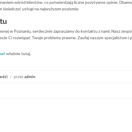
uznaniem wśród klientów, co potwierdzają liczne pozytywne opinie. Dbamy
m świadczyć usługi na najwyższym poziomie.
tu
prawnej w Poznaniu, serdecznie zapraszamy do kontaktu z nami. Nasz zespó
oże Ci rozwiązać Twoje problemy prawne. Zaufaj naszym specjalistom i 
nań
właśnie tutaj.
edzi
/
przez
admin