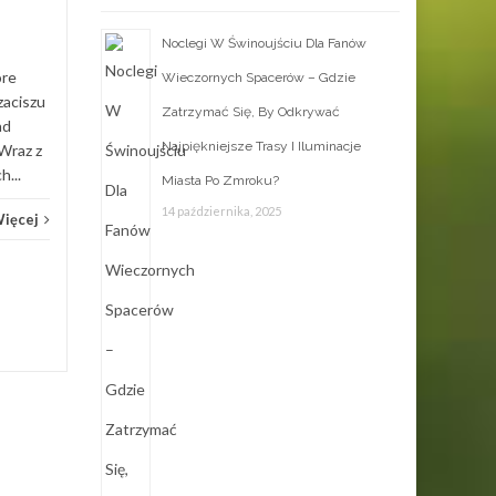
w organizmie....
Noclegi W Świnoujściu Dla Fanów
Usługi
Czytaj Więcej
óre
Wieczornych Spacerów – Gdzie
Usług
zaciszu
Zatrzymać Się, By Odkrywać
ad
Najpiękniejsze Trasy I Iluminacje
 Wraz z
...
Miasta Po Zmroku?
14 października, 2025
Więcej