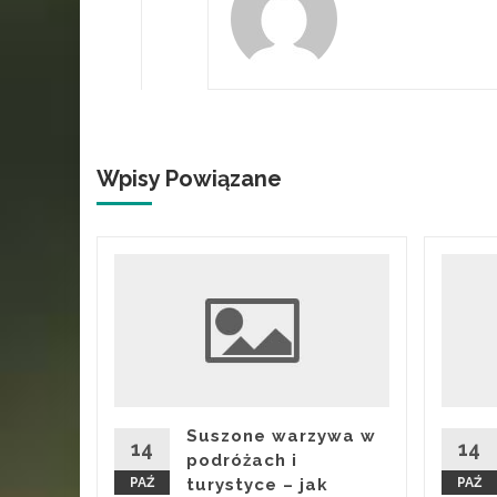
Wpisy Powiązane
okiego
 –
styki
Suszone warzywa w
ego
14
14
podróżach i
 oblicze
PAŹ
turystyce – jak
PAŹ
ej,