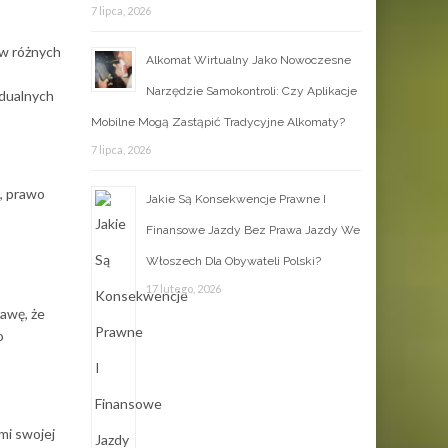
7 lipca, 2026
 w różnych
Alkomat Wirtualny Jako Nowoczesne
Narzędzie Samokontroli: Czy Aplikacje
idualnych
Mobilne Mogą Zastąpić Tradycyjne Alkomaty?
7 lipca, 2026
e, prawo
Jakie Są Konsekwencje Prawne I
Finansowe Jazdy Bez Prawa Jazdy We
Włoszech Dla Obywateli Polski?
17 lutego, 2026
rawę, że
o
mi swojej