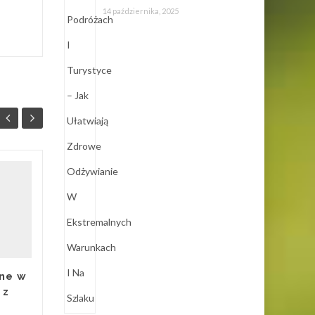
14 października, 2025
Testery narkotykowe
27
05
– jak działają i
LIS
dlaczego zyskują na
LIS
popularności?
Testery na narkotyki to
skuteczne narzędzia, które
ne w
pozwalają na szybkie
 z
wykrycie obecności
substancji psychoaktywnych