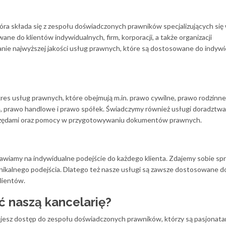
óra składa się z zespołu doświadczonych prawników specjalizujących się
ane do klientów indywidualnych, firm, korporacji, a także organizacji
anie najwyższej jakości usług prawnych, które są dostosowane do indyw
kres usług prawnych, które obejmują m.in. prawo cywilne, prawo rodzinn
e, prawo handlowe i prawo spółek. Świadczymy również usługi doradztwa
 urzędami oraz pomocy w przygotowywaniu dokumentów prawnych.
tawiamy na indywidualne podejście do każdego klienta. Zdajemy sobie sp
nikalnego podejścia. Dlatego też nasze usługi są zawsze dostosowane d
klientów.
 naszą kancelarię?
ujesz dostęp do zespołu doświadczonych prawników, którzy są pasjonata