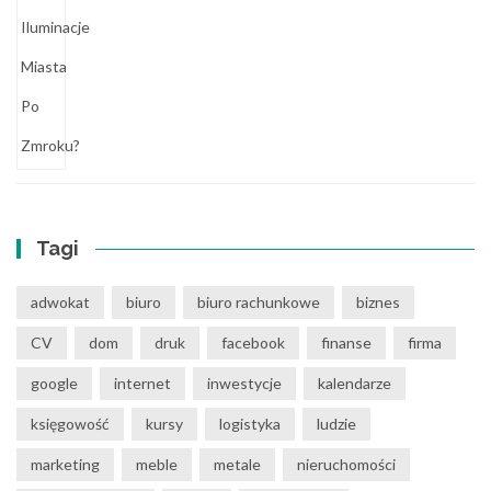
Tagi
adwokat
biuro
biuro rachunkowe
biznes
CV
dom
druk
facebook
finanse
firma
google
internet
inwestycje
kalendarze
księgowość
kursy
logistyka
ludzie
marketing
meble
metale
nieruchomości