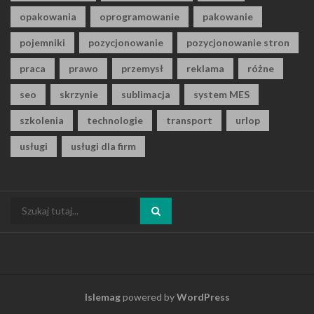
opakowania
oprogramowanie
pakowanie
pojemniki
pozycjonowanie
pozycjonowanie stron
praca
prawo
przemysł
reklama
różne
seo
skrzynie
sublimacja
system MES
szkolenia
technologie
transport
urlop
usługi
usługi dla firm
Szukaj:
Islemag
powered by
WordPress