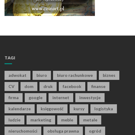
TAGI
adwokat
biuro
biuro rachunkowe
biznes
CV
dom
druk
facebook
finanse
firma
google
internet
inwestycje
kalendarze
księgowość
kursy
logistyka
ludzie
marketing
meble
metale
nieruchomości
obsługa prawna
ogród