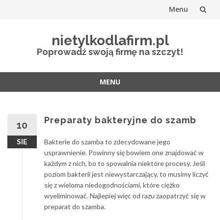
Menu
Przejdź
nietylkodlafirm.pl
do
Poprowadź swoją firmę na szczyt!
treści
MENU
Przejdź
do
treści
Preparaty bakteryjne do szamb
10
Bakterie do szamba to zdecydowane jego
SIE
usprawnienie. Powinny się bowiem one znajdować w
każdym z nich, bo to spowalnia niektóre procesy. Jeśli
poziom bakterii jest niewystarczający, to musimy liczyć
się z wieloma niedogodnościami, które ciężko
wyeliminować. Najlepiej więc od razu zaopatrzyć się w
preparat do szamba.