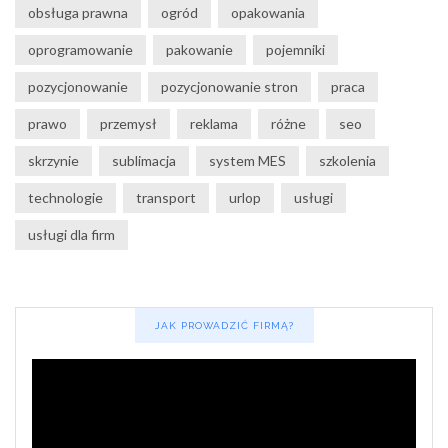
obsługa prawna
ogród
opakowania
oprogramowanie
pakowanie
pojemniki
pozycjonowanie
pozycjonowanie stron
praca
prawo
przemysł
reklama
różne
seo
skrzynie
sublimacja
system MES
szkolenia
technologie
transport
urlop
usługi
usługi dla firm
JAK PROWADZIĆ FIRMĄ?