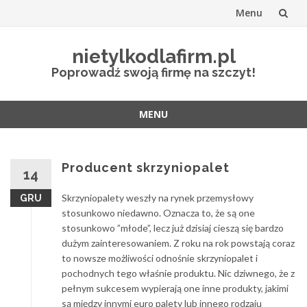
Menu
Przejdź
nietylkodlafirm.pl
do
Poprowadź swoją firmę na szczyt!
treści
MENU
Przejdź
do
treści
Producent skrzyniopalet
14
Skrzyniopalety weszły na rynek przemysłowy
GRU
stosunkowo niedawno. Oznacza to, że są one
stosunkowo ”młode”, lecz już dzisiaj cieszą się bardzo
dużym zainteresowaniem. Z roku na rok powstają coraz
to nowsze możliwości odnośnie skrzyniopalet i
pochodnych tego właśnie produktu. Nic dziwnego, że z
pełnym sukcesem wypierają one inne produkty, jakimi
są między innymi euro palety lub innego rodzaju