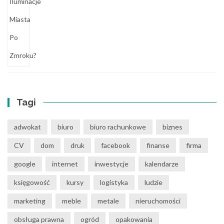
Tagi
adwokat
biuro
biuro rachunkowe
biznes
CV
dom
druk
facebook
finanse
firma
google
internet
inwestycje
kalendarze
księgowość
kursy
logistyka
ludzie
marketing
meble
metale
nieruchomości
obsługa prawna
ogród
opakowania