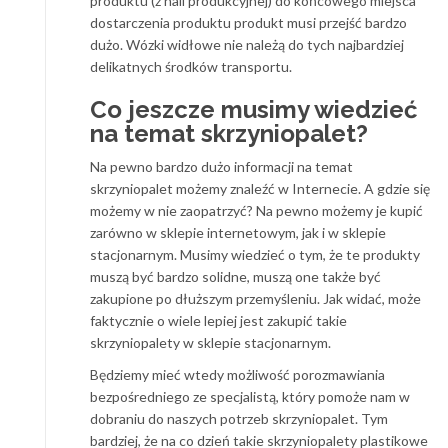
produktu (z hali produkcyjnej) do końcowego miejsca
dostarczenia produktu produkt musi przejść bardzo
dużo. Wózki widłowe nie należą do tych najbardziej
delikatnych środków transportu.
Co jeszcze musimy wiedzieć
na temat skrzyniopalet?
Na pewno bardzo dużo informacji na temat
skrzyniopalet możemy znaleźć w Internecie. A gdzie się
możemy w nie zaopatrzyć? Na pewno możemy je kupić
zarówno w sklepie internetowym, jak i w sklepie
stacjonarnym. Musimy wiedzieć o tym, że te produkty
muszą być bardzo solidne, muszą one także być
zakupione po dłuższym przemyśleniu. Jak widać, może
faktycznie o wiele lepiej jest zakupić takie
skrzyniopalety w sklepie stacjonarnym.
Będziemy mieć wtedy możliwość porozmawiania
bezpośredniego ze specjalistą, który pomoże nam w
dobraniu do naszych potrzeb skrzyniopalet. Tym
bardziej, że na co dzień takie skrzyniopalety plastikowe