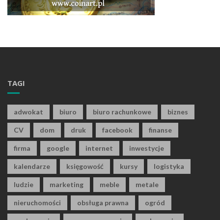
TAGI
adwokat
biuro
biuro rachunkowe
biznes
CV
dom
druk
facebook
finanse
firma
google
internet
inwestycje
kalendarze
księgowość
kursy
logistyka
ludzie
marketing
meble
metale
nieruchomości
obsługa prawna
ogród