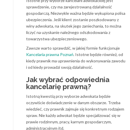
Istotne przy wyborze kancelarii adwokackiej jest
sprawdzenie, czy ma zarejestrowaną działalność
gospodarczą. Niezwykle ważna będzie wykupiona polisa
ubezpieczenia. Jeśli klient zostanie poszkodowany z
winy adwokata, na skutek jego zaniechania, to można
liczyć na uzyskanie należnego odszkodowania z
towarzystwa ubezpieczeniowego.
Zawsze warto sprawdzić, w jakiej formie funkcjonuje
Kancelaria prawna Poznań
. Istotne będzie również, od
kiedy prawnik ma uprawnienia do wykonywania zawodu
i od kiedy prowadzi swoją działalność.
Jak wybrać odpowiednia
kancelarię prawną?
Istotną kwestią przy wyborze adwokata będzie
oczywiście doświadczenie w danym obszarze. Trzeba
wiedzieć, czy prawnik zajmuje się konkretnym rodzajem
spraw. Nie każdy adwokat będzie specjalizować się w
prawie rodzinnym, pracy, karnym gospodarczym,
administracyjnym itd.