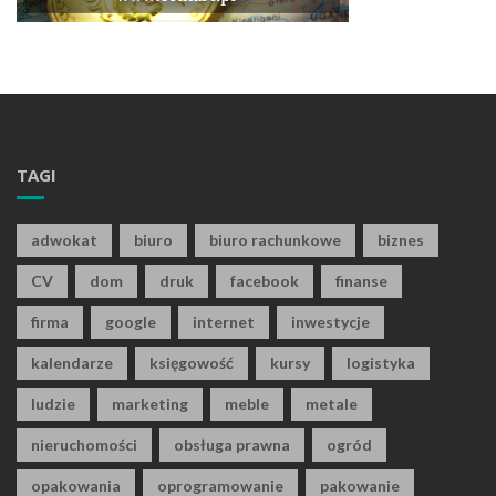
TAGI
adwokat
biuro
biuro rachunkowe
biznes
CV
dom
druk
facebook
finanse
firma
google
internet
inwestycje
kalendarze
księgowość
kursy
logistyka
ludzie
marketing
meble
metale
nieruchomości
obsługa prawna
ogród
opakowania
oprogramowanie
pakowanie