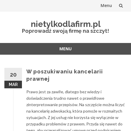
Menu
Przejdź
nietylkodlafirm.pl
do
Poprowadź swoją firmę na szczyt!
treści
MENU
Przejdź
do
treści
W poszukiwaniu kancelarii
20
prawnej
MAR
Prawo jest za zawiłe, dlatego bez wiedzy i
doświadczenia trudno nawet o prawidłowe
zinterpretowanie przepisów. Na szczęście można liczyć
na kancelarię adwokacką, która pomoże w rozmaitych
sytuacjach. Z jej usług nie korzysta się wyłącznie w
przypadku problemów z prawem. Przyda się nawet do
tego, aby przeanalizować umowę przed podpisaniem.