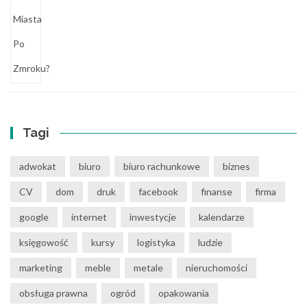
Tagi
adwokat
biuro
biuro rachunkowe
biznes
CV
dom
druk
facebook
finanse
firma
google
internet
inwestycje
kalendarze
księgowość
kursy
logistyka
ludzie
marketing
meble
metale
nieruchomości
obsługa prawna
ogród
opakowania