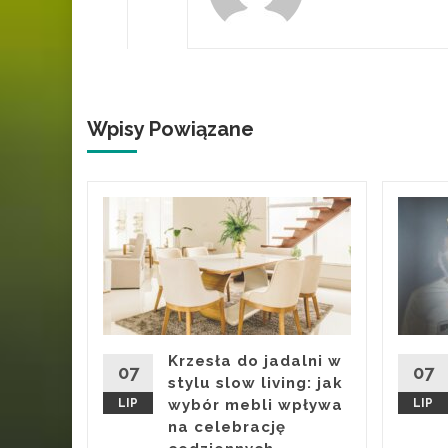
Wpisy Powiązane
a
nych
zie
 by
trasy i
Krzesła do jadalni w
07
07
sta po
stylu slow living: jak
LIP
wybór mebli wpływa
LIP
na celebrację
iczo