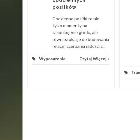
codziennych
ch Uznam
posiłków
tóre
urok po
Codzienne posiłki to nie
cne...
tylko momenty na
zaspokojenie głodu, ale
 Więcej
również okazje do budowania
relacji i czerpania radości z...
Wyposażenie
Czytaj Więcej
Tra