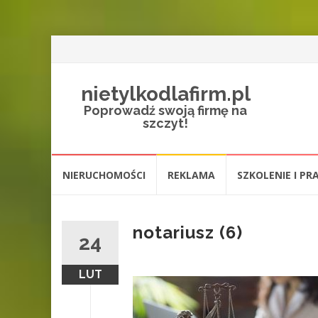
nietylkodlafirm.pl
Poprowadź swoją firmę na
szczyt!
Przejdź
NIERUCHOMOŚCI
REKLAMA
SZKOLENIE I PR
do
treści
notariusz (6)
24
LUT