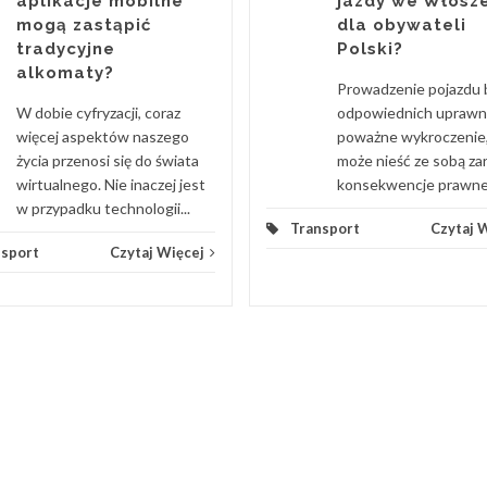
aplikacje mobilne
jazdy we Włosz
mogą zastąpić
dla obywateli
tradycyjne
Polski?
alkomaty?
Prowadzenie pojazdu 
W dobie cyfryzacji, coraz
odpowiednich uprawn
więcej aspektów naszego
poważne wykroczenie,
życia przenosi się do świata
może nieść ze sobą z
wirtualnego. Nie inaczej jest
konsekwencje prawne, j
w przypadku technologii...
Transport
Czytaj 
nsport
Czytaj Więcej