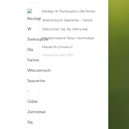
Noclegi W Świnoujściu Dla Fanów
Wieczornych Spacerów – Gdzie
Zatrzymać Się, By Odkrywać
Najpiękniejsze Trasy I Iluminacje
Miasta Po Zmroku?
14 października, 2025