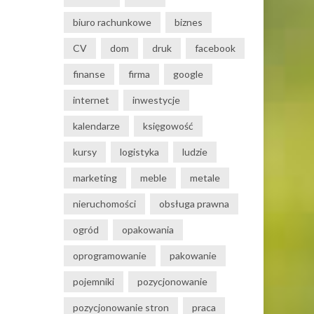
biuro rachunkowe
biznes
CV
dom
druk
facebook
finanse
firma
google
internet
inwestycje
kalendarze
księgowość
kursy
logistyka
ludzie
marketing
meble
metale
nieruchomości
obsługa prawna
ogród
opakowania
oprogramowanie
pakowanie
pojemniki
pozycjonowanie
pozycjonowanie stron
praca