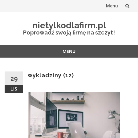
Menu
Przejdź
nietylkodlafirm.pl
do
Poprowadź swoją firmę na szczyt!
treści
MENU
Przejdź
do
treści
wykladziny (12)
29
LIS