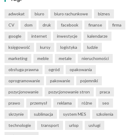
adwokat
biuro
biuro rachunkowe
biznes
CV
dom
druk
facebook
finanse
firma
google
internet
inwestycje
kalendarze
księgowość
kursy
logistyka
ludzie
marketing
meble
metale
nieruchomości
obsługa prawna
ogród
opakowania
oprogramowanie
pakowanie
pojemniki
pozycjonowanie
pozycjonowanie stron
praca
prawo
przemysł
reklama
różne
seo
skrzynie
sublimacja
system MES
szkolenia
technologie
transport
urlop
usługi