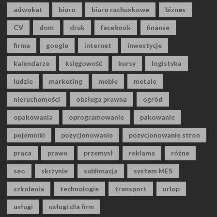
adwokat
biuro
biuro rachunkowe
biznes
CV
dom
druk
facebook
finanse
firma
google
internet
inwestycje
kalendarze
księgowość
kursy
logistyka
ludzie
marketing
meble
metale
nieruchomości
obsługa prawna
ogród
opakowania
oprogramowanie
pakowanie
pojemniki
pozycjonowanie
pozycjonowanie stron
praca
prawo
przemysł
reklama
różne
seo
skrzynie
sublimacja
system MES
szkolenia
technologie
transport
urlop
usługi
usługi dla firm