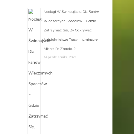
Noclegi W Świnoujściu Dla Fanów
Wieczornych Spacerów – Gdzie
Zatrzymać Się, By Odkrywać
Najpiękniejsze Trasy I Iluminacje
Miasta Po Zmroku?
14 października, 2025