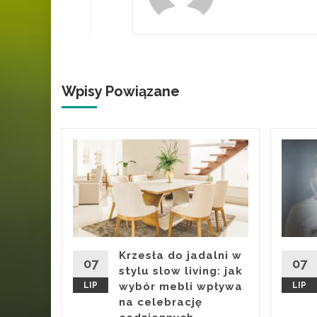
Wpisy Powiązane
a
nych
zie
 by
trasy i
Krzesła do jadalni w
07
07
sta po
stylu slow living: jak
LIP
wybór mebli wpływa
LIP
na celebrację
iczo