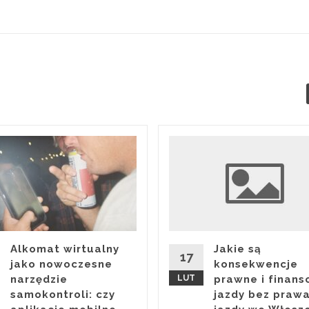
Alkomat wirtualny
Jakie są
17
jako nowoczesne
konsekwencje
narzędzie
LUT
prawne i finan
samokontroli: czy
jazdy bez praw