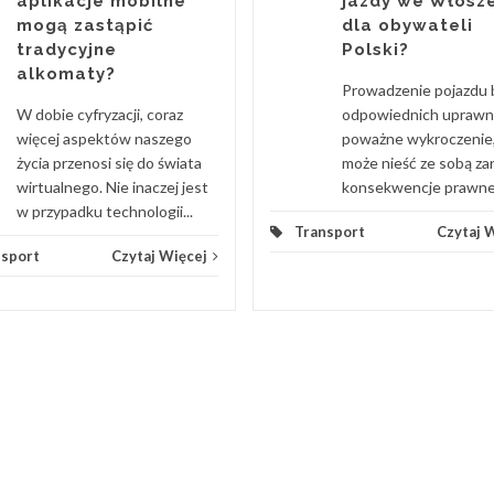
aplikacje mobilne
jazdy we Włosz
mogą zastąpić
dla obywateli
tradycyjne
Polski?
alkomaty?
Prowadzenie pojazdu 
W dobie cyfryzacji, coraz
odpowiednich uprawn
więcej aspektów naszego
poważne wykroczenie,
życia przenosi się do świata
może nieść ze sobą z
wirtualnego. Nie inaczej jest
konsekwencje prawne, j
w przypadku technologii...
Transport
Czytaj 
nsport
Czytaj Więcej