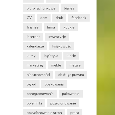
biuro rachunkowe
biznes
CV
dom
druk
facebook
finanse
firma
google
internet
inwestycje
kalendarze
księgowość
kursy
logistyka
ludzie
marketing
meble
metale
nieruchomości
obsługa prawna
ogród
opakowania
oprogramowanie
pakowanie
pojemniki
pozycjonowanie
pozycjonowanie stron
praca