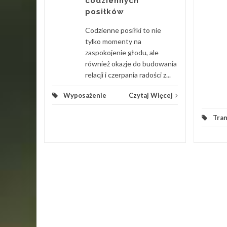
codziennych
ch Uznam
posiłków
tóre
urok po
Codzienne posiłki to nie
cne...
tylko momenty na
zaspokojenie głodu, ale
 Więcej
również okazje do budowania
relacji i czerpania radości z...
Wyposażenie
Czytaj Więcej
Tra