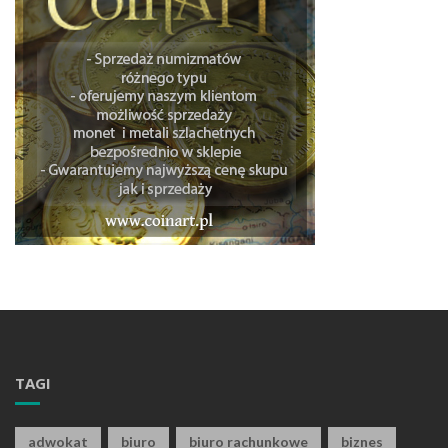
TAGI
adwokat
biuro
biuro rachunkowe
biznes