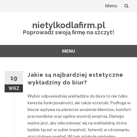
Menu
Przejdź
nietylkodlafirm.pl
do
Poprowadź swoją firmę na szczyt!
treści
MENU
Przejdź
do
treści
Jakie są najbardziej estetyczne
19
wykładziny do biur?
WRZ
Wybór odpowiedniej wykładziny do biura to nie tylko
kwestia funkcjonalności, ale także estetyki. Podłoga w
biurze wpływa na pierwsze wrażenie klientów, komfort
pracowników oraz ogólny wystrój wnętrza. Dlatego
ważne jest, aby zdecydować się na wykładzinę, która
będzie łączyć w sobie trwałość, łatwość w utrzymaniu
oraz stylowy wygląd. W tym artykule omówimy