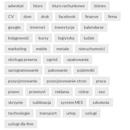
adwokat
biuro
biuro rachunkowe
biznes
CV
dom
druk
facebook
finanse
firma
google
internet
inwestycje
kalendarze
księgowość
kursy
logistyka
ludzie
marketing
meble
metale
nieruchomości
obsługa prawna
ogród
opakowania
oprogramowanie
pakowanie
pojemniki
pozycjonowanie
pozycjonowanie stron
praca
prawo
przemysł
reklama
różne
seo
skrzynie
sublimacja
system MES
szkolenia
technologie
transport
urlop
usługi
usługi dla firm