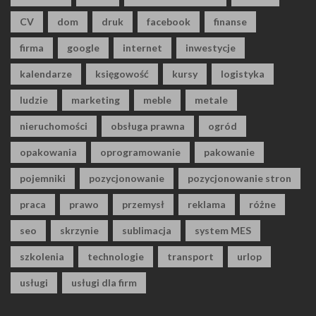
CV
dom
druk
facebook
finanse
firma
google
internet
inwestycje
kalendarze
księgowość
kursy
logistyka
ludzie
marketing
meble
metale
nieruchomości
obsługa prawna
ogród
opakowania
oprogramowanie
pakowanie
pojemniki
pozycjonowanie
pozycjonowanie stron
praca
prawo
przemysł
reklama
różne
seo
skrzynie
sublimacja
system MES
szkolenia
technologie
transport
urlop
usługi
usługi dla firm