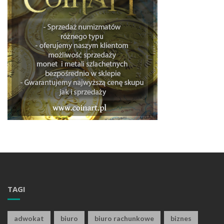
TAGI
adwokat
biuro
biuro rachunkowe
biznes