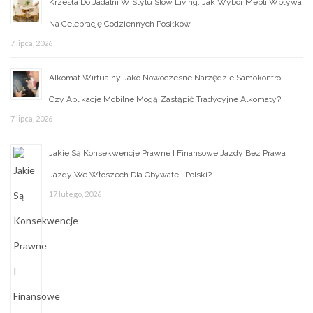
Krzesła Do Jadalni W Stylu Slow Living: Jak Wybór Mebli Wpływa
Na Celebrację Codziennych Posiłków
7 lipca, 2026
Alkomat Wirtualny Jako Nowoczesne Narzędzie Samokontroli:
Czy Aplikacje Mobilne Mogą Zastąpić Tradycyjne Alkomaty?
7 lipca, 2026
Jakie Są Konsekwencje Prawne I Finansowe Jazdy Bez Prawa
Jazdy We Włoszech Dla Obywateli Polski?
17 lutego, 2026