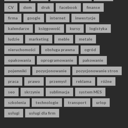
CV
dom
druk
facebook
finanse
firma
google
internet
inwestycje
kalendarze
księgowość
kursy
logistyka
ludzie
marketing
meble
metale
nieruchomości
obsługa prawna
ogród
opakowania
oprogramowanie
pakowanie
pojemniki
pozycjonowanie
pozycjonowanie stron
praca
prawo
przemysł
reklama
różne
seo
skrzynie
sublimacja
system MES
szkolenia
technologie
transport
urlop
usługi
usługi dla firm