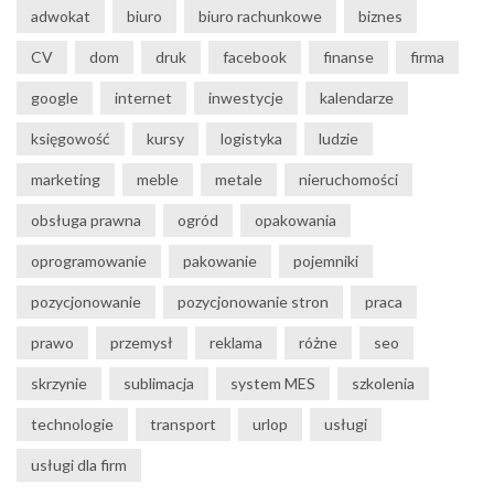
adwokat
biuro
biuro rachunkowe
biznes
CV
dom
druk
facebook
finanse
firma
google
internet
inwestycje
kalendarze
księgowość
kursy
logistyka
ludzie
marketing
meble
metale
nieruchomości
obsługa prawna
ogród
opakowania
oprogramowanie
pakowanie
pojemniki
pozycjonowanie
pozycjonowanie stron
praca
prawo
przemysł
reklama
różne
seo
skrzynie
sublimacja
system MES
szkolenia
technologie
transport
urlop
usługi
usługi dla firm