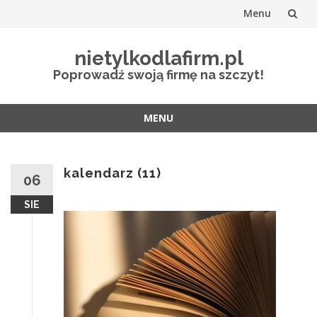
Menu
Przejdź
nietylkodlafirm.pl
do
Poprowadź swoją firmę na szczyt!
treści
MENU
Przejdź
do
treści
kalendarz (11)
06
SIE