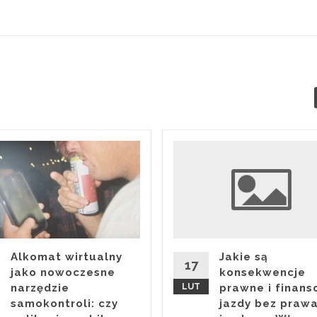
Alkomat wirtualny
Jakie są
17
jako nowoczesne
konsekwencje
narzędzie
LUT
prawne i finan
samokontroli: czy
jazdy bez praw