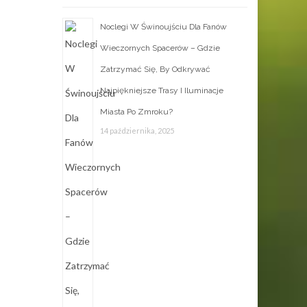
Noclegi W Świnoujściu Dla Fanów
Wieczornych Spacerów – Gdzie
Zatrzymać Się, By Odkrywać
Najpiękniejsze Trasy I Iluminacje
Miasta Po Zmroku?
14 października, 2025