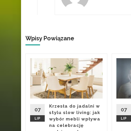
Wpisy Powiązane
a
nych
zie
 by
trasy i
Krzesła do jadalni w
07
07
sta po
stylu slow living: jak
LIP
wybór mebli wpływa
LIP
na celebrację
iczo