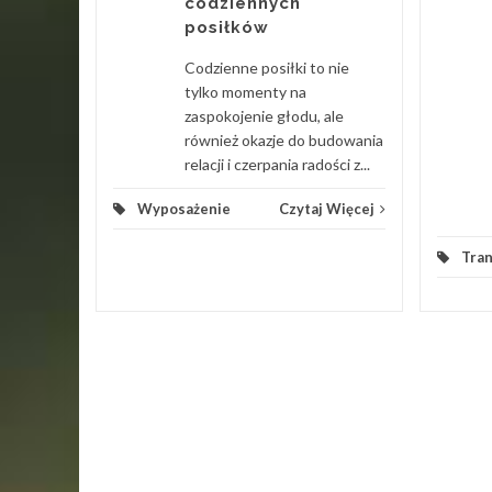
codziennych
ch Uznam
posiłków
tóre
urok po
Codzienne posiłki to nie
cne...
tylko momenty na
zaspokojenie głodu, ale
 Więcej
również okazje do budowania
relacji i czerpania radości z...
Wyposażenie
Czytaj Więcej
Tra