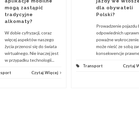
aplikacje mobilne
jazdy we Włosz
mogą zastąpić
dla obywateli
tradycyjne
Polski?
alkomaty?
Prowadzenie pojazdu 
W dobie cyfryzacji, coraz
odpowiednich uprawn
więcej aspektów naszego
poważne wykroczenie,
życia przenosi się do świata
może nieść ze sobą z
wirtualnego. Nie inaczej jest
konsekwencje prawne, j
w przypadku technologii...
Transport
Czytaj 
nsport
Czytaj Więcej