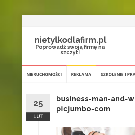
nietylkodlafirm.pl
Poprowadź swoją firmę na
szczyt!
Przejdź
NIERUCHOMOŚCI
REKLAMA
SZKOLENIE I PR
do
treści
business-man-and-w
25
picjumbo-com
LUT