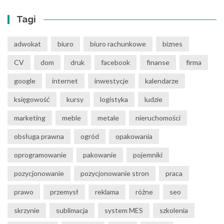
Tagi
adwokat
biuro
biuro rachunkowe
biznes
CV
dom
druk
facebook
finanse
firma
google
internet
inwestycje
kalendarze
księgowość
kursy
logistyka
ludzie
marketing
meble
metale
nieruchomości
obsługa prawna
ogród
opakowania
oprogramowanie
pakowanie
pojemniki
pozycjonowanie
pozycjonowanie stron
praca
prawo
przemysł
reklama
różne
seo
skrzynie
sublimacja
system MES
szkolenia