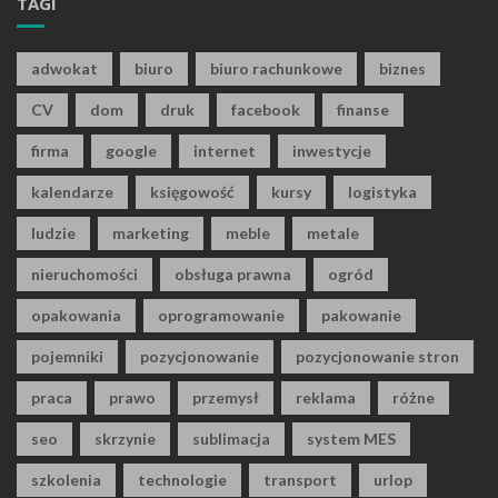
TAGI
adwokat
biuro
biuro rachunkowe
biznes
CV
dom
druk
facebook
finanse
firma
google
internet
inwestycje
kalendarze
księgowość
kursy
logistyka
ludzie
marketing
meble
metale
nieruchomości
obsługa prawna
ogród
opakowania
oprogramowanie
pakowanie
pojemniki
pozycjonowanie
pozycjonowanie stron
praca
prawo
przemysł
reklama
różne
seo
skrzynie
sublimacja
system MES
szkolenia
technologie
transport
urlop