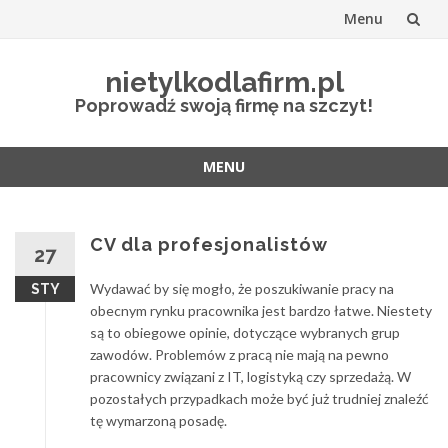
Menu
Przejdź
nietylkodlafirm.pl
do
Poprowadź swoją firmę na szczyt!
treści
MENU
Przejdź
do
treści
CV dla profesjonalistów
27
Wydawać by się mogło, że poszukiwanie pracy na
STY
obecnym rynku pracownika jest bardzo łatwe. Niestety
są to obiegowe opinie, dotyczące wybranych grup
zawodów. Problemów z pracą nie mają na pewno
pracownicy związani z IT, logistyką czy sprzedażą. W
pozostałych przypadkach może być już trudniej znaleźć
tę wymarzoną posadę.