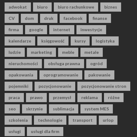
adwokat
biuro
biuro rachunkowe
biznes
CV
dom
druk
facebook
finanse
firma
google
internet
inwestycje
kalendarze
księgowość
kursy
logistyka
ludzie
marketing
meble
metale
nieruchomości
obsługa prawna
ogród
opakowania
oprogramowanie
pakowanie
pojemniki
pozycjonowanie
pozycjonowanie stron
praca
prawo
przemysł
reklama
różne
seo
skrzynie
sublimacja
system MES
szkolenia
technologie
transport
urlop
usługi
usługi dla firm