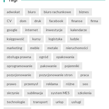
adwokat
biuro
biuro rachunkowe
biznes
CV
dom
druk
facebook
finanse
firma
google
internet
inwestycje
kalendarze
księgowość
kursy
logistyka
ludzie
marketing
meble
metale
nieruchomości
obsługa prawna
ogród
opakowania
oprogramowanie
pakowanie
pojemniki
pozycjonowanie
pozycjonowanie stron
praca
prawo
przemysł
reklama
różne
seo
skrzynie
sublimacja
system MES
szkolenia
technologie
transport
urlop
usługi