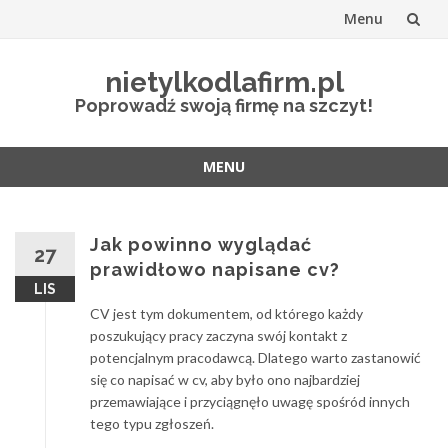
Menu
Przejdź
nietylkodlafirm.pl
do
Poprowadź swoją firmę na szczyt!
treści
MENU
Przejdź
do
treści
Jak powinno wyglądać
27
prawidłowo napisane cv?
LIS
CV jest tym dokumentem, od którego każdy
poszukujący pracy zaczyna swój kontakt z
potencjalnym pracodawcą. Dlatego warto zastanowić
się co napisać w cv, aby było ono najbardziej
przemawiające i przyciągnęło uwagę spośród innych
tego typu zgłoszeń.