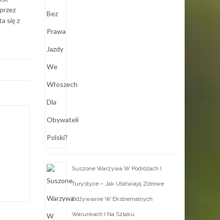
 przez
a się z
Suszone Warzywa W Podróżach I
Turystyce – Jak Ułatwiają Zdrowe
Odżywianie W Ekstremalnych
Warunkach I Na Szlaku