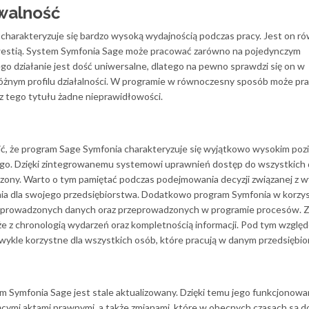
walność
charakteryzuje się bardzo wysoką wydajnością podczas pracy. Jest on ró
 kwestią. System Symfonia Sage może pracować zarówno na pojedynczym
ego działanie jest dość uniwersalne, dlatego na pewno sprawdzi się on w
o różnym profilu działalności. W programie w równoczesny sposób może p
 z tego tytułu żadne nieprawidłowości.
ić, że program Sage Symfonia charakteryzuje się wyjątkowo wysokim po
ego. Dzięki zintegrowanemu systemowi uprawnień dostęp do wszystkich
czony. Warto o tym pamiętać podczas podejmowania decyzji związanej z
ia dla swojego przedsiębiorstwa. Dodatkowo program Symfonia w korzy
wprowadzonych danych oraz przeprowadzonych w programie procesów. 
kże z chronologią wydarzeń oraz kompletnością informacji. Pod tym wzglę
wykle korzystne dla wszystkich osób, które pracują w danym przedsiębio
am Symfonia Sage jest stale aktualizowany. Dzięki temu jego funkcjonowa
cymi aktami prawnymi, a także zmianami, które w obecnych czasach są d