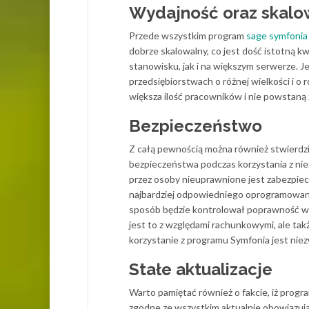
Wydajność oraz skalo
Przede wszystkim program
sage symfonia
dobrze skalowalny, co jest dość istotną
stanowisku, jak i na większym serwerze. J
przedsiębiorstwach o różnej wielkości i 
większa ilość pracowników i nie powstaną
Bezpieczeństwo
Z całą pewnością można również stwierdz
bezpieczeństwa podczas korzystania z ni
przez osoby nieuprawnione jest zabezpie
najbardziej odpowiedniego oprogramowan
sposób będzie kontrolował poprawność 
jest to z względami rachunkowymi, ale ta
korzystanie z programu Symfonia jest niez
Stałe aktualizacje
Warto pamiętać również o fakcie, iż progr
zgodne ze wszystkim aktualnie obowiązują