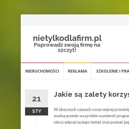
nietylkodlafirm.pl
Poprowadź swoją firmę na
szczyt!
Przejdź
NIERUCHOMOŚCI
REKLAMA
SZKOLENIE I PR
do
treści
Jakie są zalety korz
21
W obecnych czasach coraz więcej przedsię
STY
można przede wszystkim wymienić program 
nieco więcej na jego temat oraz poznać jeg