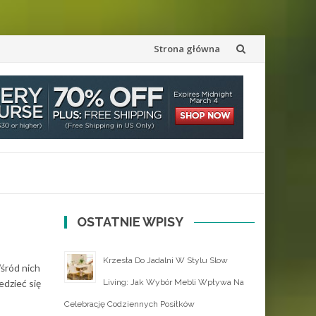
Przejdź
Strona główna
do
treści
OSTATNIE WPISY
Krzesła Do Jadalni W Stylu Slow
śród nich
edzieć się
Living: Jak Wybór Mebli Wpływa Na
Celebrację Codziennych Posiłków