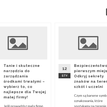
Tanie i skuteczne
Bezpieczeństwo
12
narzędzia do
pierwszym miej
zarządzania
STY
Odkryj sekrety
środkami trwałymi –
znaków na tere
wybierz to, co
szkół i uczelni
najlepsze dla Twojej
Czym są barwne symbo
małej firmy!
oznakowania, które
Jeśli prowadzisz małą firmę,
spotykamy na terenie