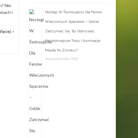
h? Nie
isach i
Noclegi W Świnoujściu Dla Fanów
Wieczornych Spacerów – Gdzie
Zatrzymać Się, By Odkrywać
Więcej
Najpiękniejsze Trasy I Iluminacje
Miasta Po Zmroku?
14 października, 2025