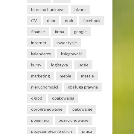
biuro rachunkowe
biznes
CV
dom
druk
facebook
finanse
firma
google
internet
inwestycje
kalendarze
księgowość
kursy
logistyka
ludzie
marketing
meble
metale
nieruchomości
obsługa prawna
ogród
opakowania
oprogramowanie
pakowanie
pojemniki
pozycjonowanie
pozycjonowanie stron
praca