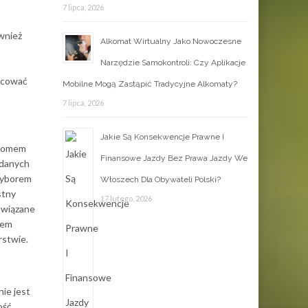
7 lipca, 2026
wnież
Alkomat Wirtualny Jako Nowoczesne
Narzędzie Samokontroli: Czy Aplikacje
racować
Mobilne Mogą Zastąpić Tradycyjne Alkomaty?
7 lipca, 2026
Jakie Są Konsekwencje Prawne I
ziomem
Finansowe Jazdy Bez Prawa Jazdy We
 danych
 wyborem
Włoszech Dla Obywateli Polski?
stny
17 lutego, 2026
Związane
dem
rstwie.
nie jest
ość