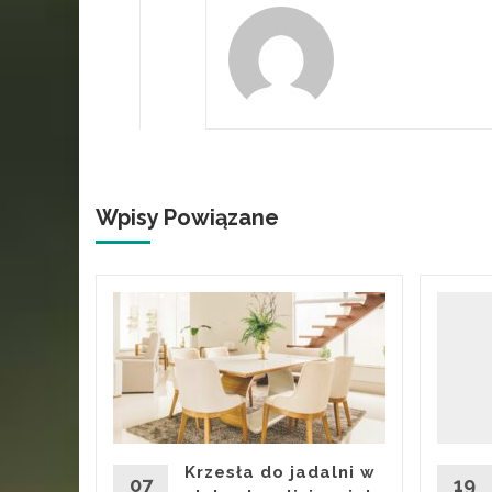
Wpisy Powiązane
 to
o
ż
ywane w
Krzesła do jadalni w
 wydają
07
19