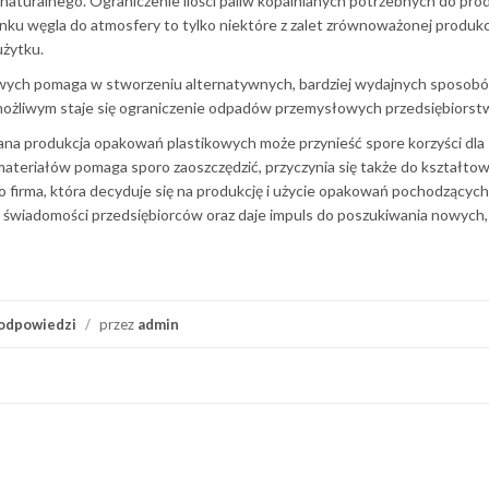
 naturalnego. Ograniczenie ilości paliw kopalnianych potrzebnych do prod
nku węgla do atmosfery to tylko niektóre z zalet zrównoważonej produkc
żytku.
ych pomaga w stworzeniu alternatywnych, bardziej wydajnych sposob
ożliwym staje się ograniczenie odpadów przemysłowych przedsiębiorst
na produkcja opakowań plastikowych może przynieść spore korzyści dla
teriałów pomaga sporo zaoszczędzić, przyczynia się także do kształtow
firma, która decyduje się na produkcję i użycie opakowań pochodzących
ia świadomości przedsiębiorców oraz daje impuls do poszukiwania nowych,
odpowiedzi
/
przez
admin