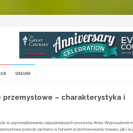
ACA
USŁUGI
e przemysłowe – charakterystyka i
oże w zoptymalizowaniu najważniejszych procesów firmy. Wyposażenie 
 przemysłowe pomoże zarówno w łatwym przechowywaniu towaru, jak i w 