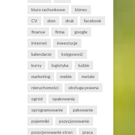
biuro rachunkowe
biznes
CV
dom
druk
facebook
finanse
firma
google
internet
inwestycje
kalendarze
księgowość
kursy
logistyka
ludzie
marketing
meble
metale
nieruchomości
obsługa prawna
ogród
opakowania
oprogramowanie
pakowanie
pojemniki
pozycjonowanie
pozycjonowanie stron
praca