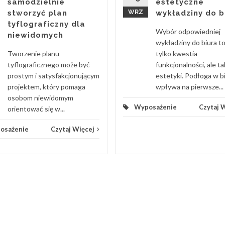
estetyczne
samodzielnie
WRZ
wykładziny do b
stworzyć plan
tyflograficzny dla
Wybór odpowiedniej
niewidomych
wykładziny do biura to
tylko kwestia
Tworzenie planu
funkcjonalności, ale t
tyflograficznego może być
estetyki. Podłoga w b
prostym i satysfakcjonującym
wpływa na pierwsze...
projektem, który pomaga
osobom niewidomym
Wyposażenie
Czytaj 
orientować się w...
osażenie
Czytaj Więcej