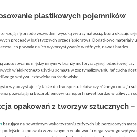
tosowanie plastikowych pojemników
eryzują się przede wszystkim wysoką wytrzymałością, która okazuje się
zowych procesów logistycznych przedsiębiorstwa. Dodatkowo materiały u
ieczne, co pozwala na ich wykorzystywanie w różnych, nawet bardzo
ą zastosowanie między innymi w branży motoryzacyjnej, odzieżowej czy
kowych wielokrotnego użytku pomaga w zoptymalizowaniu łańcucha dost
kodliwego wpływu człowieka na środowisko.
ęsto wykorzystuje się także do transportu leków czy różnego rodzaju sub
zenia pozwalają na bezproblemowy transport nawet bardzo wrażliwych su
ja opakowań z tworzyw sztucznych –
ch
bazująca na powtórnym wykorzystaniu zużytych lub porzuconych mate
wsze podejście to pozwala w znacznym zredukowaniu negatywnego wpływu