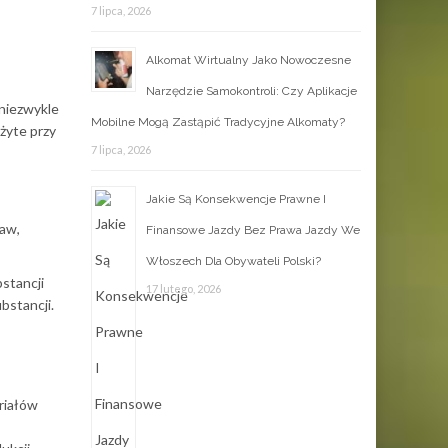
7 lipca, 2026
Alkomat Wirtualny Jako Nowoczesne
Narzędzie Samokontroli: Czy Aplikacje
 niezwykle
Mobilne Mogą Zastąpić Tradycyjne Alkomaty?
żyte przy
7 lipca, 2026
Jakie Są Konsekwencje Prawne I
aw,
Finansowe Jazdy Bez Prawa Jazdy We
Włoszech Dla Obywateli Polski?
stancji
17 lutego, 2026
bstancji.
riałów