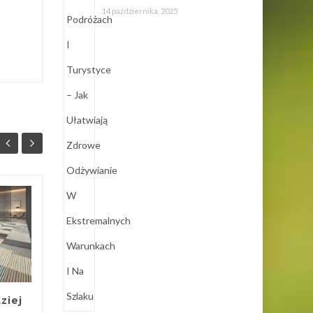
14 października, 2025
Bezpieczeństwo
06
12
pracy z
MAR
podnośnikami
LUT
kolejowymi:
standardy i
procedury
ziej
Bezpieczna praca z