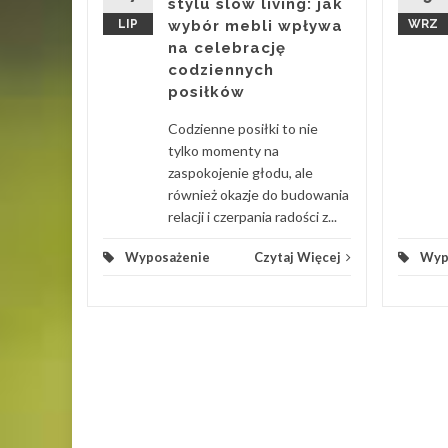
stylu slow living: jak
ródłem
LIP
wybór mebli wpływa
WRZ
na celebrację
codziennych
 Więcej
posiłków
Codzienne posiłki to nie
tylko momenty na
zaspokojenie głodu, ale
również okazje do budowania
relacji i czerpania radości z...
Wyposażenie
Czytaj Więcej
Wyp