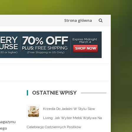
Przejdź
Strona główna
do
treści
OSTATNIE WPISY
Krzesła Do Jadalni W Stylu Slow
Living: Jak Wybór Mebli Wpływa Na
magazynu
Celebrację Codziennych Posiłków
jego