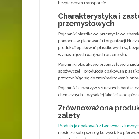
bezpiecznym transporcie.
Charakterystyka i zas
przemysłowych
Pojemniki plastikowe przemysłowe charakt
pomocna w planowaniu i organizacji kluc
produkcji opakowań plastikowych są bezp
wymagających gałęziach przemysłu.
Pojemniki plastikowe przemysłowe znajduj
spożywczej – produkcja opakowań plasti
przyczyniając się do zminimalizowania sz
Pojemniki z tworzyw sztucznych bardzo cz
chemicznych – wysokiej jakości zabezpiec
Zrównoważona produkc
zalety
Produkcja opakowań z tworzyw sztuczny
niesie ze sobą szereg korzyści. Po pier