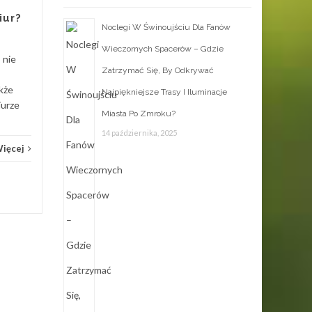
podnośnikami kolejowymi
iur?
jest kluczowa dla
Noclegi W Świnoujściu Dla Fanów
zapewnienia ochrony życia i
Wieczornych Spacerów – Gdzie
Wypos
zdrowia pracowników oraz
 nie
ochrony...
Zatrzymać Się, By Odkrywać
akże
Najpiękniejsze Trasy I Iluminacje
Wyposażenie
Czytaj Więcej
iurze
Miasta Po Zmroku?
14 października, 2025
Więcej