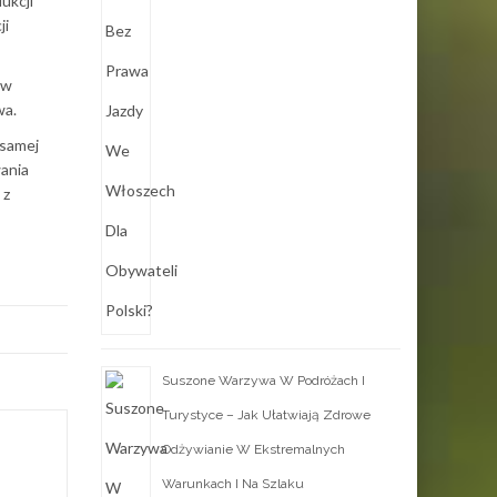
ukcji
ji
ów
wa.
 samej
ania
 z
Suszone Warzywa W Podróżach I
Turystyce – Jak Ułatwiają Zdrowe
Odżywianie W Ekstremalnych
Warunkach I Na Szlaku