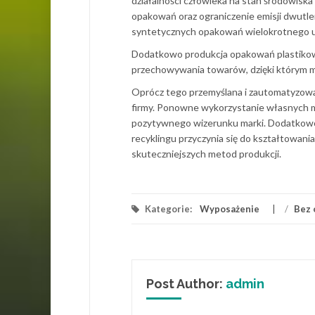
działalności człowieka na stan środowiska
opakowań oraz ograniczenie emisji dwutle
syntetycznych opakowań wielokrotnego u
Dodatkowo produkcja opakowań plastikow
przechowywania towarów, dzięki którym m
Oprócz tego przemyślana i zautomatyzowa
firmy. Ponowne wykorzystanie własnych ma
pozytywnego wizerunku marki. Dodatkowo 
recyklingu przyczynia się do kształtowan
skuteczniejszych metod produkcji.
Kategorie:
Wyposażenie
/
Bez 
Post Author:
admin