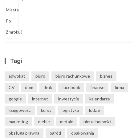
Tagi
adwokat
biuro
biuro rachunkowe
biznes
CV
dom
druk
facebook
finanse
firma
google
internet
inwestycje
kalendarze
księgowość
kursy
logistyka
ludzie
marketing
meble
metale
nieruchomości
obsługa prawna
ogród
opakowania