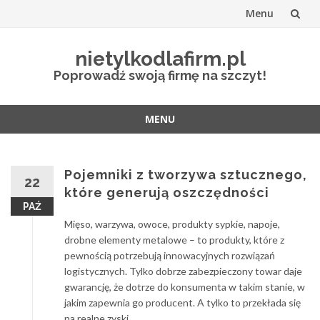
Menu
Przejdź
nietylkodlafirm.pl
do
Poprowadź swoją firmę na szczyt!
treści
MENU
Przejdź
do
treści
Pojemniki z tworzywa sztucznego,
22
które generują oszczędności
PAŹ
Mięso, warzywa, owoce, produkty sypkie, napoje,
drobne elementy metalowe – to produkty, które z
pewnością potrzebują innowacyjnych rozwiązań
logistycznych. Tylko dobrze zabezpieczony towar daje
gwarancję, że dotrze do konsumenta w takim stanie, w
jakim zapewnia go producent. A tylko to przekłada się
na realne zyski.