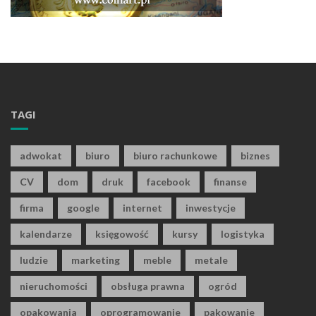
TAGI
adwokat
biuro
biuro rachunkowe
biznes
CV
dom
druk
facebook
finanse
firma
google
internet
inwestycje
kalendarze
księgowość
kursy
logistyka
ludzie
marketing
meble
metale
nieruchomości
obsługa prawna
ogród
opakowania
oprogramowanie
pakowanie