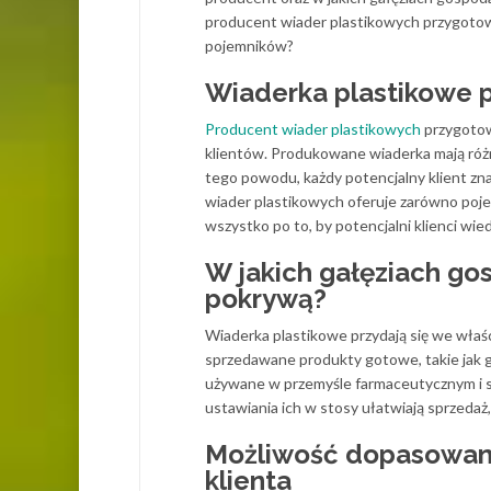
producent wiader plastikowych przygotowa
pojemników?
Wiaderka plastikowe p
Producent wiader plastikowych
przygotow
klientów. Produkowane wiaderka mają róż
tego powodu, każdy potencjalny klient z
wiader plastikowych oferuje zarówno pojem
wszystko po to, by potencjalni klienci wie
W jakich gałęziach go
pokrywą?
Wiaderka plastikowe przydają się we właśc
sprzedawane produkty gotowe, takie jak gł
używane w przemyśle farmaceutycznym i s
ustawiania ich w stosy ułatwiają sprzedaż
Możliwość dopasowani
klienta