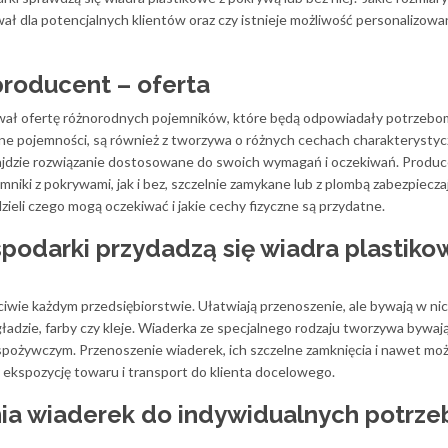
ł dla potencjalnych klientów oraz czy istnieje możliwość personalizowa
roducent – oferta
ał ofertę różnorodnych pojemników, które będą odpowiadały potrzebo
ne pojemności, są również z tworzywa o różnych cechach charakterystyc
najdzie rozwiązanie dostosowane do swoich wymagań i oczekiwań. Produ
niki z pokrywami, jak i bez, szczelnie zamykane lub z plombą zabezpiecza
dzieli czego mogą oczekiwać i jakie cechy fizyczne są przydatne.
spodarki przydadzą się wiadra plastiko
iwie każdym przedsiębiorstwie. Ułatwiają przenoszenie, ale bywają w ni
adzie, farby czy kleje. Wiaderka ze specjalnego rodzaju tworzywa bywaj
pożywczym. Przenoszenie wiaderek, ich szczelne zamknięcia i nawet moż
, ekspozycję towaru i transport do klienta docelowego.
a wiaderek do indywidualnych potrze