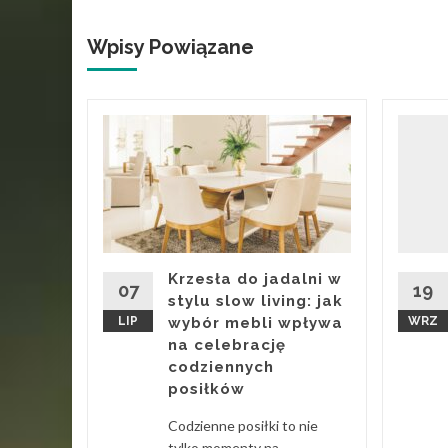
Wpisy Powiązane
 to
o
ż
ywane w
Krzesła do jadalni w
 wydają
07
19
stylu slow living: jak
ródłem
LIP
wybór mebli wpływa
WRZ
na celebrację
codziennych
 Więcej
posiłków
Codzienne posiłki to nie
tylko momenty na