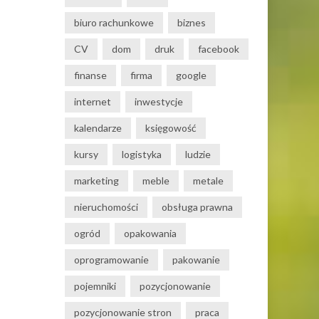
biuro rachunkowe
biznes
CV
dom
druk
facebook
finanse
firma
google
internet
inwestycje
kalendarze
księgowość
kursy
logistyka
ludzie
marketing
meble
metale
nieruchomości
obsługa prawna
ogród
opakowania
oprogramowanie
pakowanie
pojemniki
pozycjonowanie
pozycjonowanie stron
praca