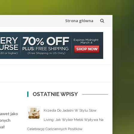
Przejdź
Strona główna
do
treści
OSTATNIE WPISY
Krzesła Do Jadalni W Stylu Slow
nawet jako
obnych
Living: Jak Wybór Mebli Wpływa Na
wał
Celebrację Codziennych Posiłków