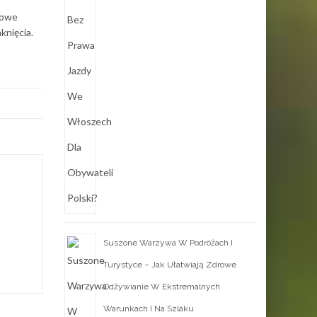
kowe
knięcia.
Suszone Warzywa W Podróżach I
Turystyce – Jak Ułatwiają Zdrowe
Odżywianie W Ekstremalnych
Warunkach I Na Szlaku