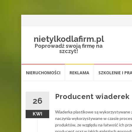
nietylkodlafirm.pl
Poprowadź swoją firmę na
szczyt!
Przejdź
NIERUCHOMOŚCI
REKLAMA
SZKOLENIE I PR
do
treści
Producent wiaderek
26
Wiaderka plastikowe są wykorzystywane z
KWI
naczynia wykorzystywane w czasie proce
produktów, ze względu na łatwość ich prz
producent oraz w jakich gałęziach gospoda