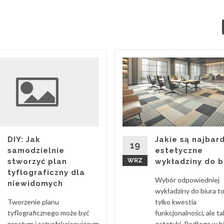
Jakie są najbard
DIY: Jak
19
estetyczne
samodzielnie
WRZ
wykładziny do b
stworzyć plan
tyflograficzny dla
Wybór odpowiedniej
niewidomych
wykładziny do biura to
tylko kwestia
Tworzenie planu
funkcjonalności, ale t
tyflograficznego może być
estetyki. Podłoga w b
prostym i satysfakcjonującym