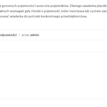
 z gotowych pojemności i wzorców pojemników. Dlatego wiaderka plasti
nych wymagań gdy chodzi o pojemność, kolor tworzywa lub system zam
asować wiaderka do potrzeb konkretnego przedsiębiorstwa.
odpowiedzi
/
przez
admin