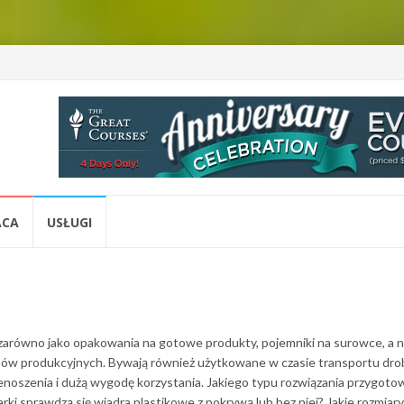
ACA
USŁUGI
arówno jako opakowania na gotowe produkty, pojemniki na surowce, a 
sów produkcyjnych. Bywają również użytkowane w czasie transportu dr
enoszenia i dużą wygodę korzystania. Jakiego typu rozwiązania przygoto
rki sprawdzą się wiadra plastikowe z pokrywą lub bez niej? Jakie rozmiary