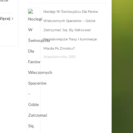
Noclegi W Świnoujściu Dla Fanów
Więcej
Wieczornych Spacerów – Gdzie
Zatrzymać Się, By Odkrywać
Najpiękniejsze Trasy I Iluminacje
Miasta Po Zmroku?
14 października, 2025