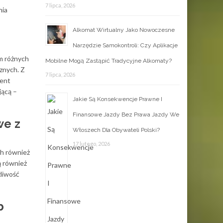
7 lipca, 2026
nia
Alkomat Wirtualny Jako Nowoczesne
Narzędzie Samokontroli: Czy Aplikacje
m różnych
Mobilne Mogą Zastąpić Tradycyjne Alkomaty?
znych. Z
7 lipca, 2026
cent
jącą –
Jakie Są Konsekwencje Prawne I
Finansowe Jazdy Bez Prawa Jazdy We
we z
Włoszech Dla Obywateli Polski?
17 lutego, 2026
ch również
ą również
liwość
b