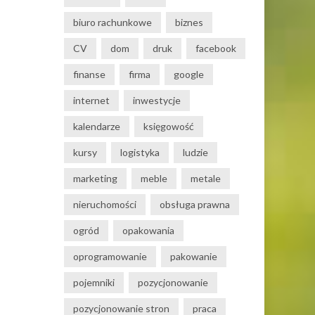
biuro rachunkowe
biznes
CV
dom
druk
facebook
finanse
firma
google
internet
inwestycje
kalendarze
księgowość
kursy
logistyka
ludzie
marketing
meble
metale
nieruchomości
obsługa prawna
ogród
opakowania
oprogramowanie
pakowanie
pojemniki
pozycjonowanie
pozycjonowanie stron
praca