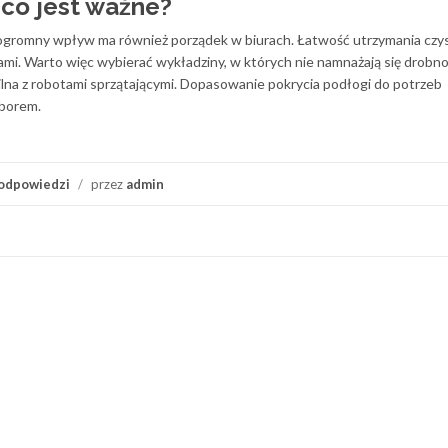
 co jest ważne?
gromny wpływ ma również porządek w biurach. Łatwość utrzymania czys
iami. Warto więc wybierać wykładziny, w których nie namnażają się drobn
ilna z robotami sprzątającymi. Dopasowanie pokrycia podłogi do potrzeb
borem.
odpowiedzi
/
przez
admin