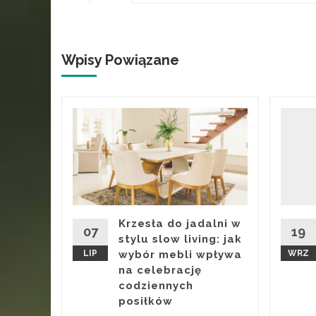
Wpisy Powiązane
 to
o
ż
ywane w
Krzesła do jadalni w
 wydają
07
19
stylu slow living: jak
ródłem
LIP
wybór mebli wpływa
WRZ
na celebrację
codziennych
 Więcej
posiłków