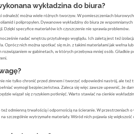
 wykonana
wykładzina do biura
?
i odnaleźć można wiele różnych tworzyw. W pomieszczeniach biurowych
, poliamid i polipropylen. Dywanowe wykładziny do biura ze wspomnianyc
ji. Dzięki specyfice materiałów ich czyszczenie nie sprawia problemów.
ocześnie nadać wnętrzu przytulnego wyglądu. Ich zaletą jest też izolacj
ła. Oprócz nich można spotkać się m.in. z takimi materiałami jak wełna lu
rozwiązaniem w gabinetach, w których przebywa mniej osób. Gładkie po
eni.
uwagę?
e nie tylko chronić przed zimnem i tworzyć odpowiedni nastrój, ale też 
spełniać wymogi bezpieczeństwa. Zaleca się więc zawsze upewnić, że dan
będzie wiązał się z ryzykiem potknięć. Warto stawiać na cienkie wykładzi
 też odmienną trwałością i odpornością na ścieranie. W przestrzeniach 
 na szczególnie wytrzymałe materiały. Wśród nich pojawia się większość