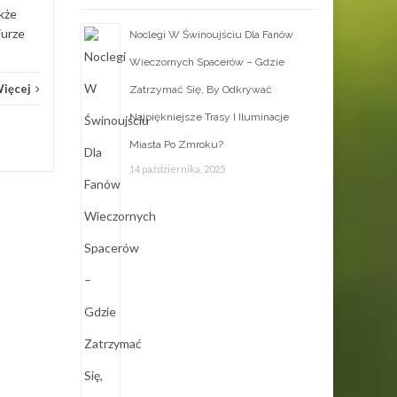
akże
Wyposażenie
Czytaj Więcej
iurze
Noclegi W Świnoujściu Dla Fanów
Wieczornych Spacerów – Gdzie
Więcej
Zatrzymać Się, By Odkrywać
Najpiękniejsze Trasy I Iluminacje
Miasta Po Zmroku?
14 października, 2025