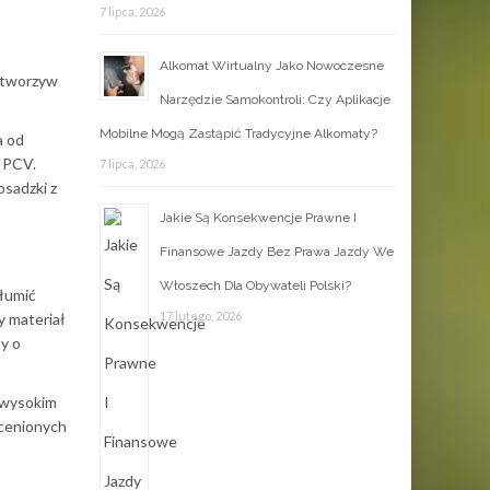
7 lipca, 2026
Alkomat Wirtualny Jako Nowoczesne
h tworzyw
Narzędzie Samokontroli: Czy Aplikacje
Mobilne Mogą Zastąpić Tradycyjne Alkomaty?
a od
b PCV.
7 lipca, 2026
sadzki z
Jakie Są Konsekwencje Prawne I
Finansowe Jazdy Bez Prawa Jazdy We
Włoszech Dla Obywateli Polski?
tłumić
17 lutego, 2026
y materiał
ny o
o wysokim
 cenionych