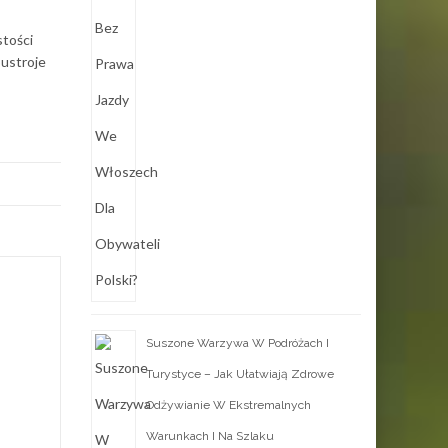
tości
oustroje
Suszone Warzywa W Podróżach I
Turystyce – Jak Ułatwiają Zdrowe
Odżywianie W Ekstremalnych
Warunkach I Na Szlaku