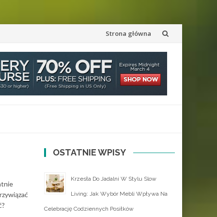
Przejdź
Strona główna
do
treści
OSTATNIE WPISY
Krzesła Do Jadalni W Stylu Slow
atnie
przywiązać
Living: Jak Wybór Mebli Wpływa Na
ć?
Celebrację Codziennych Posiłków