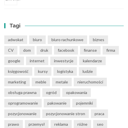
Tagi
adwokat
biuro
biuro rachunkowe
biznes
CV
dom
druk
facebook
finanse
firma
google
internet
inwestycje
kalendarze
księgowość
kursy
logistyka
ludzie
marketing
meble
metale
nieruchomości
obsługa prawna
ogród
opakowania
oprogramowanie
pakowanie
pojemniki
pozycjonowanie
pozycjonowanie stron
praca
prawo
przemysł
reklama
różne
seo