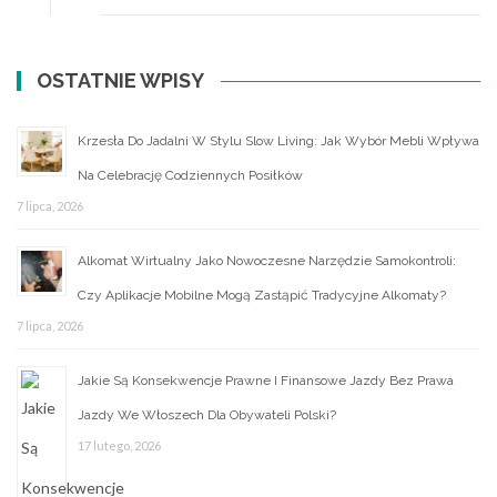
upominek
dla
klienta
OSTATNIE WPISY
Krzesła Do Jadalni W Stylu Slow Living: Jak Wybór Mebli Wpływa
Na Celebrację Codziennych Posiłków
7 lipca, 2026
Alkomat Wirtualny Jako Nowoczesne Narzędzie Samokontroli:
Czy Aplikacje Mobilne Mogą Zastąpić Tradycyjne Alkomaty?
7 lipca, 2026
Jakie Są Konsekwencje Prawne I Finansowe Jazdy Bez Prawa
Jazdy We Włoszech Dla Obywateli Polski?
17 lutego, 2026