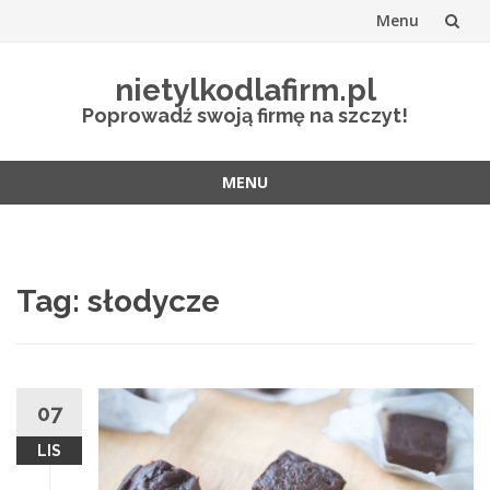
Menu
Przejdź
nietylkodlafirm.pl
do
Poprowadź swoją firmę na szczyt!
treści
MENU
Przejdź
do
treści
Tag:
słodycze
07
LIS