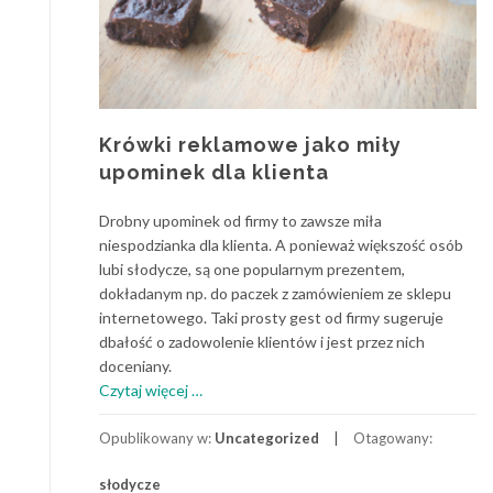
Krówki reklamowe jako miły
upominek dla klienta
Drobny upominek od firmy to zawsze miła
niespodzianka dla klienta. A ponieważ większość osób
lubi słodycze, są one popularnym prezentem,
dokładanym np. do paczek z zamówieniem ze sklepu
internetowego. Taki prosty gest od firmy sugeruje
dbałość o zadowolenie klientów i jest przez nich
doceniany.
o
Czytaj więcej
…
Krówki
reklamowe
Opublikowany w:
Uncategorized
Otagowany:
jako
słodycze
miły