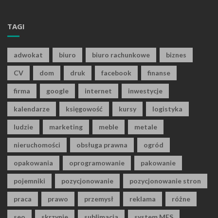
TAGI
adwokat
biuro
biuro rachunkowe
biznes
CV
dom
druk
facebook
finanse
firma
google
internet
inwestycje
kalendarze
księgowość
kursy
logistyka
ludzie
marketing
meble
metale
nieruchomości
obsługa prawna
ogród
opakowania
oprogramowanie
pakowanie
pojemniki
pozycjonowanie
pozycjonowanie stron
praca
prawo
przemysł
reklama
różne
seo
skrzynie
sublimacja
system MES