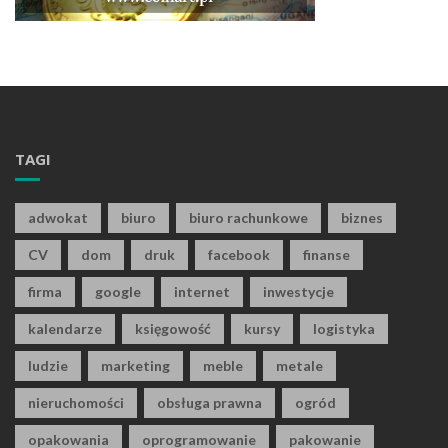
TAGI
adwokat
biuro
biuro rachunkowe
biznes
CV
dom
druk
facebook
finanse
firma
google
internet
inwestycje
kalendarze
księgowość
kursy
logistyka
ludzie
marketing
meble
metale
nieruchomości
obsługa prawna
ogród
opakowania
oprogramowanie
pakowanie