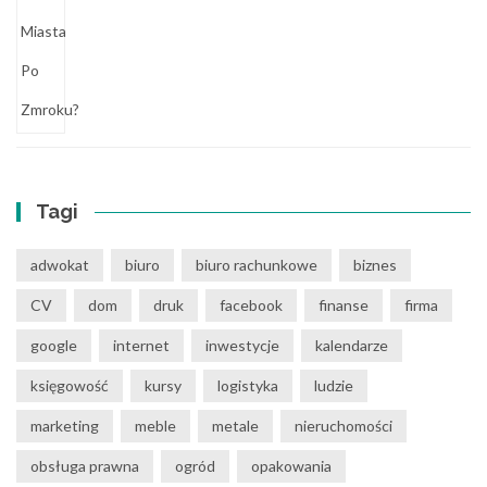
Tagi
adwokat
biuro
biuro rachunkowe
biznes
CV
dom
druk
facebook
finanse
firma
google
internet
inwestycje
kalendarze
księgowość
kursy
logistyka
ludzie
marketing
meble
metale
nieruchomości
obsługa prawna
ogród
opakowania