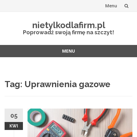
Menu
Przejdź
nietylkodlafirm.pl
do
Poprowadź swoją firmę na szczyt!
treści
MENU
Przejdź
do
treści
Tag:
Uprawnienia gazowe
05
KWI