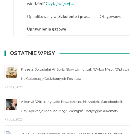
o
wiedzieć?
Czytaj więcej
…
Uprawnienia
gazowe
Opublikowany w:
Szkolenie i praca
Otagowany:
–
Uprawnienia gazowe
co
warto
wiedzieć?
OSTATNIE WPISY
Krzesła Do Jadalni W Stylu Slow Living: Jak Wybór Mebli Wpływa
Na Celebrację Codziennych Posiłków
7 lipca, 2026
Alkomat Wirtualny Jako Nowoczesne Narzędzie Samokontroli:
Czy Aplikacje Mobilne Mogą Zastąpić Tradycyjne Alkomaty?
7 lipca, 2026